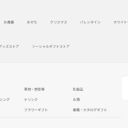
お歳暮
おせち
クリスマス
バレンタイン
ホワイト
グッズストア
ソーシャルギフトストア
果物・野菜等
乳製品
シング
ドリンク
お酒
フラワーギフト
書籍・カタログギフト