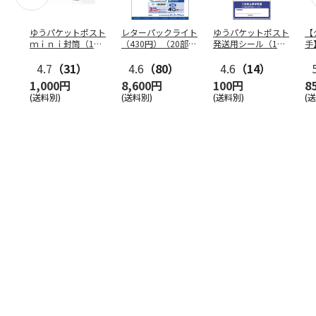
ゆうパケットポスト
レターパックライト
ゆうパケットポスト
【
ｍｉｎｉ封筒（1個
（430円）（20部セ
発送用シール（1個
手
（50枚）セット）
ット）
（20枚）セット）
ン
4.7
（31）
4.6
（80）
4.6
（14）
1,000円
8,600円
100円
8
(送料別)
(送料別)
(送料別)
(