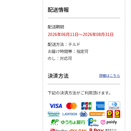
配送情報
つぶら
【グリーティング切
【グリーティング切
【のり式】110円普
ーズ
手】ハッピーグリー
手】グリーティング
通切手・千鳥（1シ
ティング（110円）
（シンプル）（110
ート100枚）
配送期間
1）
5.0
（2）
円
4.8
…
（11）
4.6
（7）
2026年06月11日～2026年08月31日
1,100円
5,500円
11,000円
(送料別)
(送料別)
(送料別)
配送方法
チルド
お届け時間帯
指定可
のし
対応可
決済方法
詳細はこちら
下記の決済方法がご利用頂けます。