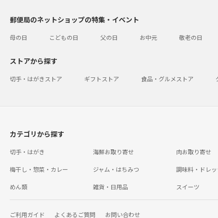
郵便局のネットショップの特集・イベント
母の日
こどもの日
父の日
お中元
敬老の日
ストアから探す
切手・はがきストア
ギフトストア
食品・グルメストア
カテゴリから探す
切手・はがき
海鮮お取り寄せ
肉お取り寄せ
梅干し・惣菜・カレー
ジャム・はちみつ
調味料・ドレッ
めん類
雑貨・日用品
スイーツ
ご利用ガイド
よくあるご質問
お問い合わせ