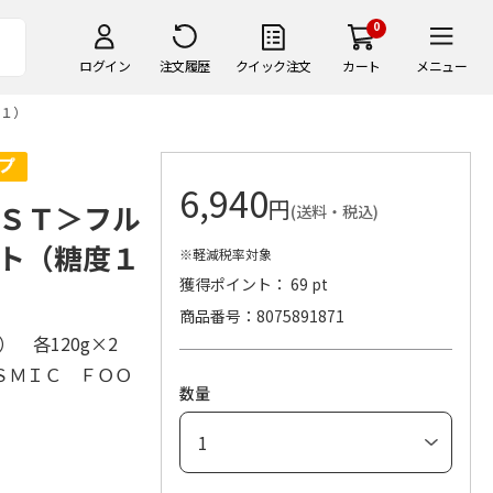
0
ログイン
注文履歴
クイック注文
カート
メニュー
１）
6,940
円
ＳＴ＞フル
(送料・税込)
ト（糖度１
※軽減税率対象
獲得ポイント： 69 pt
商品番号
8075891871
1） 各120g×2
ＳＭＩＣ ＦＯＯ
数量