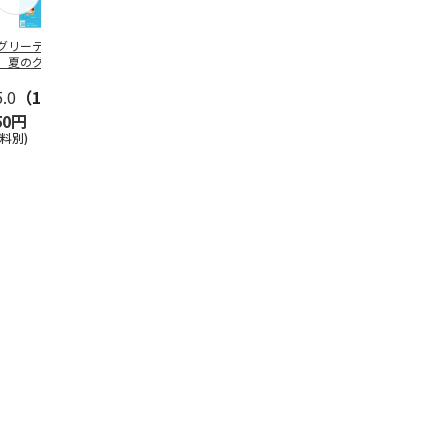
グリーティング切
【グリーティング切
レターパックプラス
＜お中元＞新
】夏のグリーティ
手】夏のグリーティ
（600円）（20部セ
なオールスタ
グ（85円）
ング（110円）
ット）
5.0
（10）
5.0
（17）
4.8
（24）
4.8
（19
50円
1,100円
12,000円
3,780円
送料別)
(送料別)
(送料別)
(送料・税込)