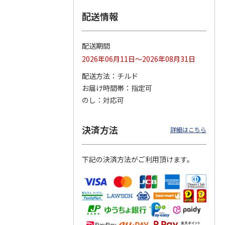
配送情報
つぶら
【グリーティング切
【グリーティング切
【のり式】110円普
ーズ
手】ハッピーグリー
手】グリーティング
通切手・千鳥（1シ
ティング（110円）
（シンプル）（110
ート100枚）
配送期間
1）
5.0
（2）
円
4.8
…
（11）
4.6
（7）
2026年06月11日～2026年08月31日
1,100円
5,500円
11,000円
(送料別)
(送料別)
(送料別)
配送方法
チルド
お届け時間帯
指定可
のし
対応可
決済方法
詳細はこちら
下記の決済方法がご利用頂けます。