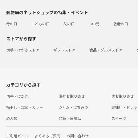
郵便局のネットショップの特集・イベント
母の日
こどもの日
父の日
お中元
敬老の日
ストアから探す
切手・はがきストア
ギフトストア
食品・グルメストア
カテゴリから探す
切手・はがき
海鮮お取り寄せ
肉お取り寄せ
梅干し・惣菜・カレー
ジャム・はちみつ
調味料・ドレッ
めん類
雑貨・日用品
スイーツ
ご利用ガイド
よくあるご質問
お問い合わせ