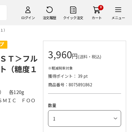
0
ログイン
注文履歴
クイック注文
カート
メニュー
１）
3,960
円
ＳＴ＞フル
(送料・税込)
ト（糖度１
※軽減税率対象
獲得ポイント： 39 pt
商品番号
8075891862
1） 各120g
ＳＭＩＣ ＦＯＯ
数量