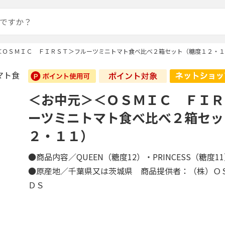
＜ＯＳＭＩＣ ＦＩＲＳＴ＞フルーツミニトマト食べ比べ２箱セット（糖度１２・１
＜お中元＞＜ＯＳＭＩＣ ＦＩＲ
ーツミニトマト食べ比べ２箱セッ
２・１１）
●商品内容／QUEEN（糖度12）・PRINCESS（糖度1
●原産地／千葉県又は茨城県 商品提供者：（株）Ｏ
ＤＳ