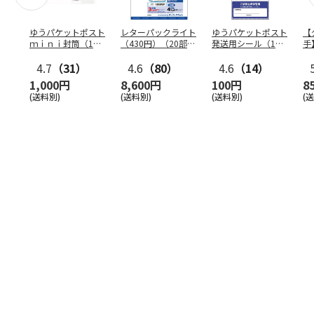
ゆうパケットポスト
レターパックライト
ゆうパケットポスト
【
ｍｉｎｉ封筒（1個
（430円）（20部セ
発送用シール（1個
手
（50枚）セット）
ット）
（20枚）セット）
ン
4.7
（31）
4.6
（80）
4.6
（14）
1,000円
8,600円
100円
8
(送料別)
(送料別)
(送料別)
(