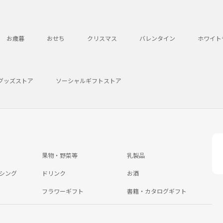
お歳暮
おせち
クリスマス
バレンタイン
ホワイト
グッズストア
ソーシャルギフトストア
果物・野菜等
乳製品
シング
ドリンク
お酒
フラワーギフト
書籍・カタログギフト