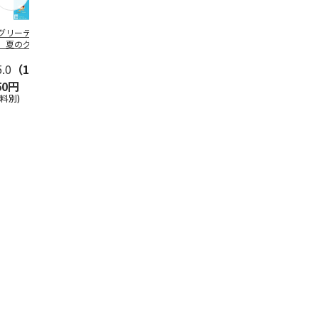
グリーティング切
【グリーティング切
レターパックプラス
＜お中元＞新
】夏のグリーティ
手】夏のグリーティ
（600円）（20部セ
なオールスタ
グ（85円）
ング（110円）
ット）
5.0
（10）
5.0
（17）
4.8
（24）
4.8
（19
50円
1,100円
12,000円
3,780円
送料別)
(送料別)
(送料別)
(送料・税込)