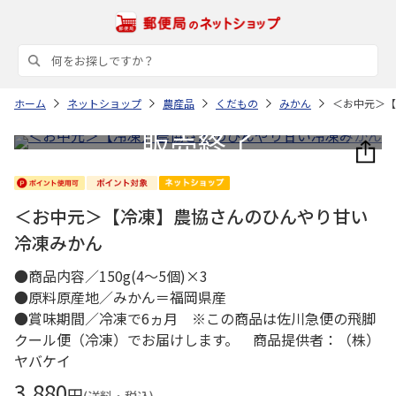
ホーム
ネットショップ
農産品
くだもの
みかん
＜お中元＞【
＜お中元＞【冷凍】農協さんのひんやり甘い
冷凍みかん
●商品内容／150g(4～5個)×3
●原料原産地／みかん＝福岡県産
●賞味期間／冷凍で6ヵ月 ※この商品は佐川急便の飛脚
クール便（冷凍）でお届けします。 商品提供者：（株）
ヤバケイ
3,880
円