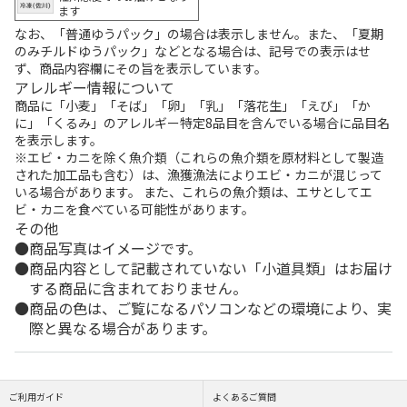
ます
なお、「普通ゆうパック」の場合は表示しません。また、「夏期
のみチルドゆうパック」などとなる場合は、記号での表示はせ
ず、商品内容欄にその旨を表示しています。
アレルギー情報について
商品に「小麦」「そば」「卵」「乳」「落花生」「えび」「か
に」「くるみ」のアレルギー特定8品目を含んでいる場合に品目名
を表示します。
※エビ・カニを除く魚介類（これらの魚介類を原材料として製造
された加工品も含む）は、漁獲漁法によりエビ・カニが混じって
いる場合があります。 また、これらの魚介類は、エサとしてエ
ビ・カニを食べている可能性があります。
その他
商品写真はイメージです。
商品内容として記載されていない「小道具類」はお届け
する商品に含まれておりません。
商品の色は、ご覧になるパソコンなどの環境により、実
際と異なる場合があります。
ご利用ガイド
よくあるご質問