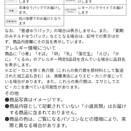
します
けします
冷凍ゆうパックでお届けし
レターパックライトでお届け
ます。
します
佐川急便でのお届けとなり
ます
なお、「普通ゆうパック」の場合は表示しません。また、「夏期
のみチルドゆうパック」などとなる場合は、記号での表示はせ
ず、商品内容欄にその旨を表示しています。
アレルギー情報について
商品に「小麦」「そば」「卵」「乳」「落花生」「えび」「か
に」「くるみ」のアレルギー特定8品目を含んでいる場合に品目名
を表示します。
※エビ・カニを除く魚介類（これらの魚介類を原材料として製造
された加工品も含む）は、漁獲漁法によりエビ・カニが混じって
いる場合があります。 また、これらの魚介類は、エサとしてエ
ビ・カニを食べている可能性があります。
その他
商品写真はイメージです。
商品内容として記載されていない「小道具類」はお届け
する商品に含まれておりません。
商品の色は、ご覧になるパソコンなどの環境により、実
際と異なる場合があります。