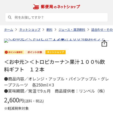
ホーム
ネットショップ
飲料
ジュース・清涼飲料
詰合わせ・その
＜お中元＞＜トロピカーナ＞果汁１００％飲
料ギフト １２本
●商品内容／オレンジ・アップル・パインアップル・グレ
ープフルーツ 各250ml×3
●賞味期間／常温で9ヵ月 商品提供者：リンベル（株）
2,600
円
(送料・税込)
※軽減税率対象