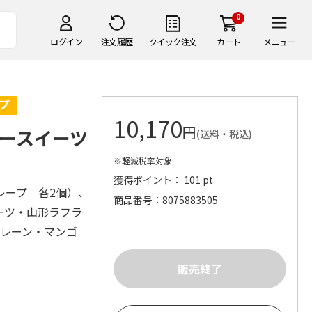
0
ログイン
注文履歴
クイック注文
カート
メニュー
10,170
円
ースイーツ
(送料・税込)
※軽減税率対象
獲得ポイント： 101 pt
レープ 各2個）、
商品番号
8075883505
ーツ・山形ラフラ
プレーン・マンゴ