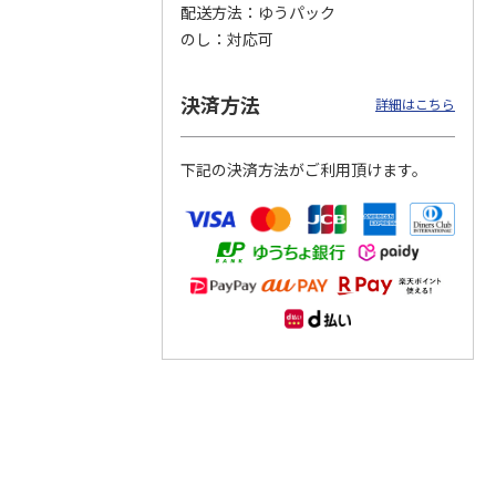
配送方法
ゆうパック
のし
対応可
つぶら
【グリーティング切
【グリーティング切
【のり式】110円普
ーズ
手】ハッピーグリー
手】グリーティング
通切手・千鳥（1シ
ティング（110円）
（シンプル）（110
ート100枚）
決済方法
詳細はこちら
1）
5.0
（2）
円
4.8
…
（11）
4.6
（7）
1,100円
5,500円
11,000円
(送料別)
(送料別)
(送料別)
下記の決済方法がご利用頂けます。