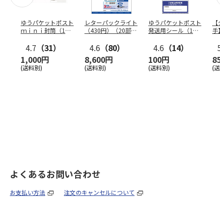
ゆうパケットポスト
レターパックライト
ゆうパケットポスト
【
ｍｉｎｉ封筒（1個
（430円）（20部セ
発送用シール（1個
手
（50枚）セット）
ット）
（20枚）セット）
ン
4.7
（31）
4.6
（80）
4.6
（14）
1,000円
8,600円
100円
8
(送料別)
(送料別)
(送料別)
(
よくあるお問い合わせ
お支払い方法
注文のキャンセルについて