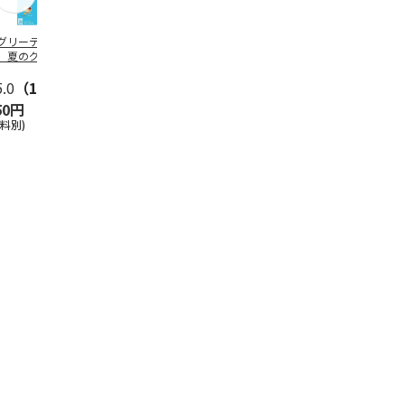
グリーティング切
【グリーティング切
レターパックプラス
＜お中元＞新
】夏のグリーティ
手】夏のグリーティ
（600円）（20部セ
なオールスタ
グ（85円）
ング（110円）
ット）
5.0
（10）
5.0
（17）
4.8
（24）
4.8
（19
50円
1,100円
12,000円
3,780円
送料別)
(送料別)
(送料別)
(送料・税込)