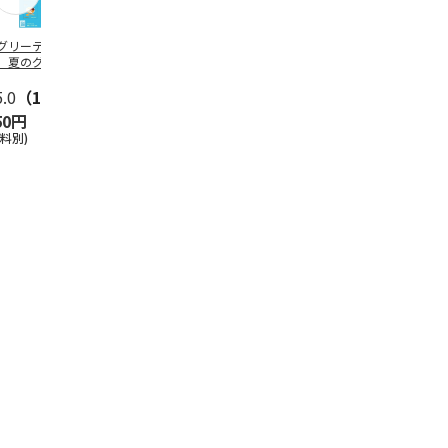
グリーティング切
【グリーティング切
レターパックプラス
＜お中元＞新
】夏のグリーティ
手】夏のグリーティ
（600円）（20部セ
なオールスタ
グ（85円）
ング（110円）
ット）
5.0
（10）
5.0
（17）
4.8
（24）
4.8
（19
50円
1,100円
12,000円
3,780円
送料別)
(送料別)
(送料別)
(送料・税込)