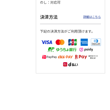
のし
対応可
つぶら
【グリーティング切
【グリーティング切
【のり式】110円普
ーズ
手】ハッピーグリー
手】グリーティング
通切手・千鳥（1シ
決済方法
詳細はこちら
ティング（110円）
（シンプル）（110
ート100枚）
1）
5.0
（2）
円
4.8
…
（11）
4.6
（7）
1,100円
5,500円
11,000円
下記の決済方法がご利用頂けます。
(送料別)
(送料別)
(送料別)