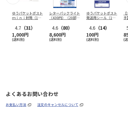
ゆうパケットポスト
レターパックライト
ゆうパケットポスト
【
ｍｉｎｉ封筒（1個
（430円）（20部セ
発送用シール（1個
手
（50枚）セット）
ット）
（20枚）セット）
ン
4.7
（31）
4.6
（80）
4.6
（14）
1,000円
8,600円
100円
8
(送料別)
(送料別)
(送料別)
(
よくあるお問い合わせ
お支払い方法
注文のキャンセルについて