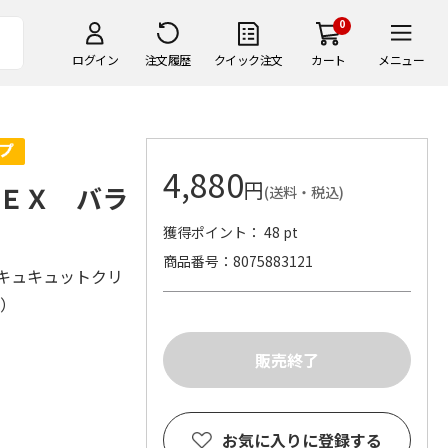
0
ログイン
注文履歴
クイック注文
カート
メニュー
4,880
円
ＥＸ バラ
(送料・税込)
獲得ポイント： 48 pt
商品番号
8075883121
、キュキュットクリ
株）
お気に入りに登録する