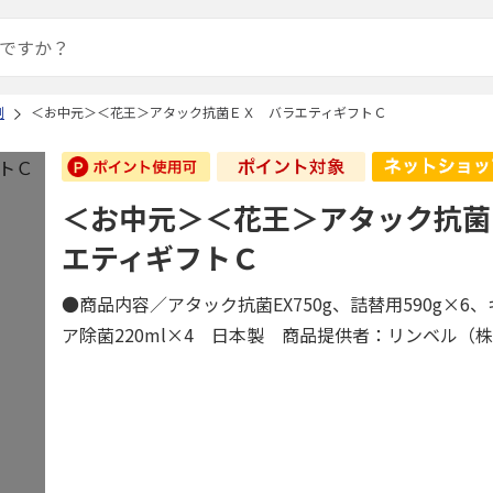
剤
＜お中元＞＜花王＞アタック抗菌ＥＸ バラエティギフトＣ
＜お中元＞＜花王＞アタック抗菌
エティギフトＣ
●商品内容／アタック抗菌EX750g、詰替用590g×6
ア除菌220ml×4 日本製 商品提供者：リンベル（