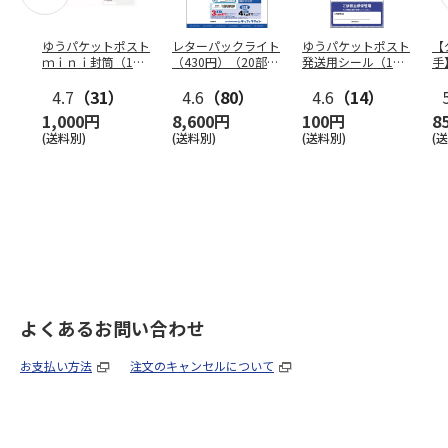
ゆうパケットポスト
レターパックライト
ゆうパケットポスト
【
ｍｉｎｉ封筒（1個
（430円）（20部セ
発送用シール（1個
手
（50枚）セット）
ット）
（20枚）セット）
ン
4.7
（31）
4.6
（80）
4.6
（14）
1,000円
8,600円
100円
8
(送料別)
(送料別)
(送料別)
(
よくあるお問い合わせ
お支払い方法
注文のキャンセルについて