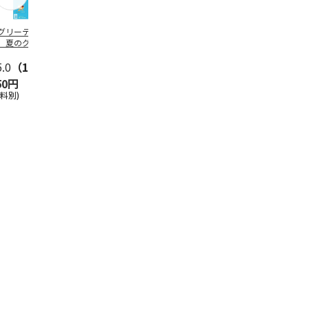
グリーティング切
【グリーティング切
レターパックプラス
＜お中元＞新
】夏のグリーティ
手】夏のグリーティ
（600円）（20部セ
なオールスタ
グ（85円）
ング（110円）
ット）
5.0
（10）
5.0
（17）
4.8
（24）
4.8
（19
50円
1,100円
12,000円
3,780円
送料別)
(送料別)
(送料別)
(送料・税込)