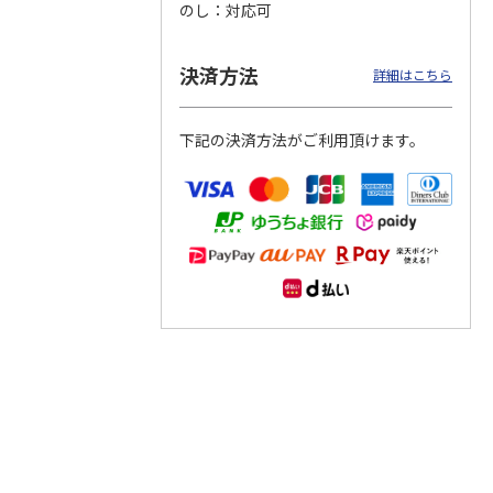
のし
対応可
つぶら
【グリーティング切
【グリーティング切
【のり式】110円普
ーズ
手】ハッピーグリー
手】グリーティング
通切手・千鳥（1シ
決済方法
詳細はこちら
ティング（110円）
（シンプル）（110
ート100枚）
1）
5.0
（2）
円
4.8
…
（11）
4.6
（7）
1,100円
5,500円
11,000円
下記の決済方法がご利用頂けます。
(送料別)
(送料別)
(送料別)