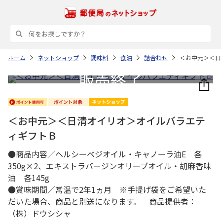
ホーム
ネットショップ
調味料
食油
詰合わせ
＜お中元＞＜日
＜お中元＞＜日清オイリオ＞オイルバラエテ
ィギフトＢ
●商品内容／ヘルシーベジオイル・キャノーラ油E 各
350g×2、エキストラバージンオリーブオイル・胡麻香味
油 各145g
●賞味期間／常温で2年1ヵ月 ※手提げ袋をご希望いた
だいた場合、商品と別送になります。 商品提供者：
（株）ドウシシャ