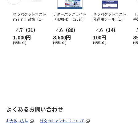
ゆうパケットポスト
レターパックライト
ゆうパケットポスト
【
ｍｉｎｉ封筒（1個
（430円）（20部セ
発送用シール（1個
手
（50枚）セット）
ット）
（20枚）セット）
ン
4.7
（31）
4.6
（80）
4.6
（14）
1,000円
8,600円
100円
8
(送料別)
(送料別)
(送料別)
(
よくあるお問い合わせ
お支払い方法
注文のキャンセルについて