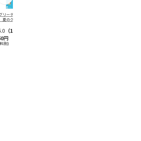
グリーティング切
【グリーティング切
レターパックプラス
＜お中元＞新
】夏のグリーティ
手】夏のグリーティ
（600円）（20部セ
なオールスタ
グ（85円）
ング（110円）
ット）
5.0
（10）
5.0
（17）
4.8
（24）
4.8
（19
50円
1,100円
12,000円
3,780円
送料別)
(送料別)
(送料別)
(送料・税込)