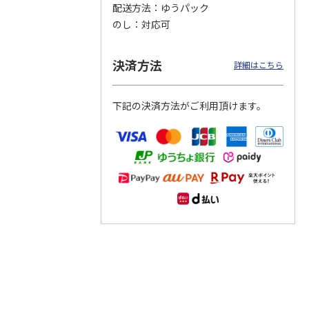
配送方法
ゆうパック
のし
対応可
つぶら
【グリーティング切
【グリーティング切
【のり式】110円普
ーズ
手】ハッピーグリー
手】グリーティング
通切手・千鳥（1シ
ティング（110円）
（シンプル）（110
ート100枚）
決済方法
詳細はこちら
1）
5.0
（2）
円
4.8
…
（11）
4.6
（7）
1,100円
5,500円
11,000円
(送料別)
(送料別)
(送料別)
下記の決済方法がご利用頂けます。