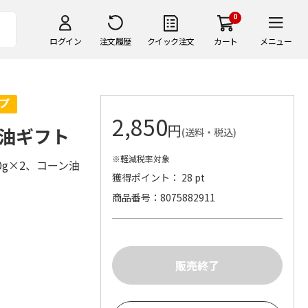
0
ログイン
注文履歴
クイック注文
カート
メニュー
2,850
円
油ギフト
(送料・税込)
※軽減税率対象
g×2、コーン油
獲得ポイント： 28 pt
商品番号
8075882911
）