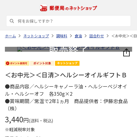
ホーム
ネットショップ
調味料
食油
詰合わせ
＜お中元＞＜日
＜お中元＞＜日清＞ヘルシーオイルギフトＢ
●商品内容／ヘルシーキャノーラ油・ヘルシーベジオイ
ル・ヘルシーオフ 各350g×2
●賞味期間／常温で2年1ヵ月 商品提供者：伊藤忠食品
（株）
3,440
円
(送料・税込)
※軽減税率対象