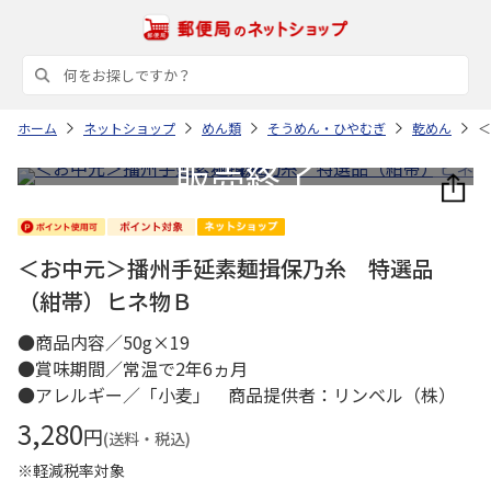
ホーム
ネットショップ
めん類
そうめん・ひやむぎ
乾めん
＜
＜お中元＞播州手延素麺揖保乃糸 特選品
（紺帯）ヒネ物Ｂ
●商品内容／50g×19
●賞味期間／常温で2年6ヵ月
●アレルギー／「小麦」 商品提供者：リンベル（株）
3,280
円
(送料・税込)
※軽減税率対象