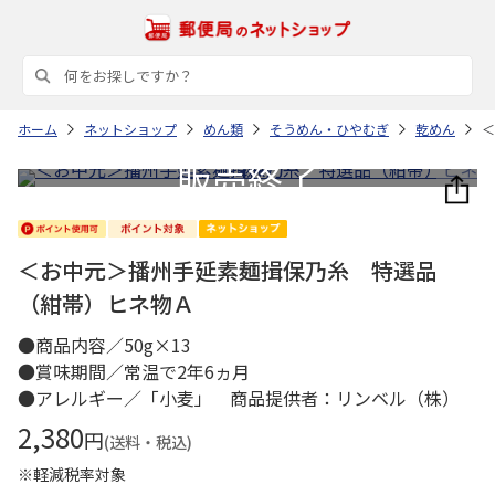
ホーム
ネットショップ
めん類
そうめん・ひやむぎ
乾めん
＜
＜お中元＞播州手延素麺揖保乃糸 特選品
（紺帯）ヒネ物Ａ
●商品内容／50g×13
●賞味期間／常温で2年6ヵ月
●アレルギー／「小麦」 商品提供者：リンベル（株）
2,380
円
(送料・税込)
※軽減税率対象