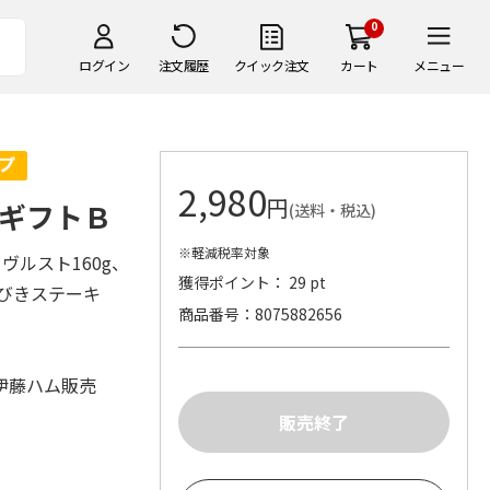
0
ログイン
注文履歴
クイック注文
カート
メニュー
2,980
円
ギフトＢ
(送料・税込)
※軽減税率対象
ヴルスト160g、
獲得ポイント： 29 pt
らびきステーキ
商品番号
8075882656
伊藤ハム販売