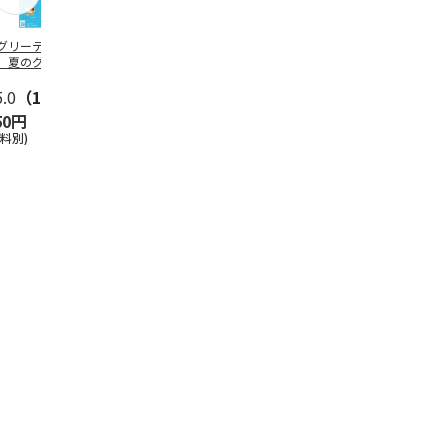
グリーティング切
【グリーティング切
レターパックプラス
＜お中元＞新
】夏のグリーティ
手】夏のグリーティ
（600円）（20部セ
なオールスタ
グ（85円）
ング（110円）
ット）
5.0
（10）
5.0
（17）
4.8
（24）
4.8
（19
50円
1,100円
12,000円
3,780円
送料別)
(送料別)
(送料別)
(送料・税込)