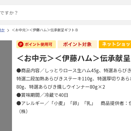
ほか
＜お中元＞＜伊藤ハム＞伝承献呈ギフトＢ
＜お中元＞＜伊藤ハム＞伝承献呈
●商品内容／しっとりロース生ハム45g、特選あらびき
特選二段加熱あらびきステーキ110g、特選厚切りあ
80g、特選あらびき燻しウインナー80g×2
●賞味期間／冷蔵で40日
●アレルギー／「小麦」「卵」「乳」 商品提供者：
（株）