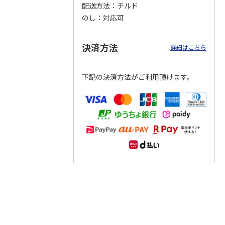
配送方法
チルド
のし
対応可
つぶら
【グリーティング切
【グリーティング切
【のり式】110円普
ーズ
手】ハッピーグリー
手】グリーティング
通切手・千鳥（1シ
ティング（110円）
（シンプル）（110
ート100枚）
決済方法
詳細はこちら
1）
5.0
（2）
円
4.8
…
（11）
4.6
（7）
1,100円
5,500円
11,000円
(送料別)
(送料別)
(送料別)
下記の決済方法がご利用頂けます。