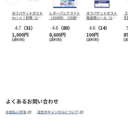
ゆうパケットポスト
レターパックライト
ゆうパケットポスト
【
ｍｉｎｉ封筒（1個
（430円）（20部セ
発送用シール（1個
手
（50枚）セット）
ット）
（20枚）セット）
ン
4.7
（31）
4.6
（80）
4.6
（14）
1,000円
8,600円
100円
8
(送料別)
(送料別)
(送料別)
(
よくあるお問い合わせ
お支払い方法
注文のキャンセルについて