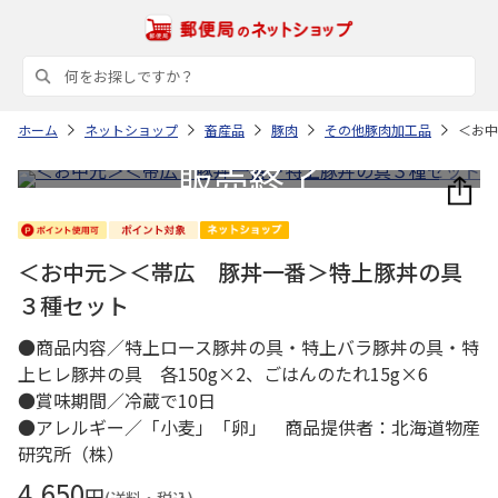
ホーム
ネットショップ
畜産品
豚肉
その他豚肉加工品
＜お中
＜お中元＞＜帯広 豚丼一番＞特上豚丼の具
３種セット
●商品内容／特上ロース豚丼の具・特上バラ豚丼の具・特
上ヒレ豚丼の具 各150g×2、ごはんのたれ15g×6
●賞味期間／冷蔵で10日
●アレルギー／「小麦」「卵」 商品提供者：北海道物産
研究所（株）
4,650
円