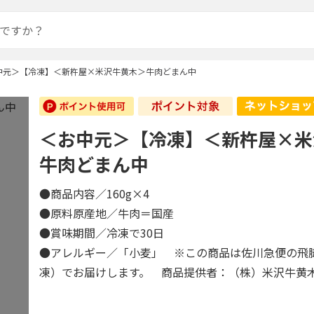
中元＞【冷凍】＜新杵屋×米沢牛黄木＞牛肉どまん中
＜お中元＞【冷凍】＜新杵屋×米
牛肉どまん中
●商品内容／160g×4
●原料原産地／牛肉＝国産
●賞味期間／冷凍で30日
●アレルギー／「小麦」 ※この商品は佐川急便の飛
凍）でお届けします。 商品提供者：（株）米沢牛黄