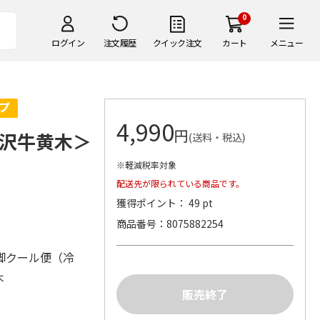
0
ログイン
注文履歴
クイック注文
カート
メニュー
4,990
円
沢牛黄木＞
(送料・税込)
※軽減税率対象
配送先が限られている商品です。
獲得ポイント： 49 pt
商品番号
8075882254
脚クール便（冷
木