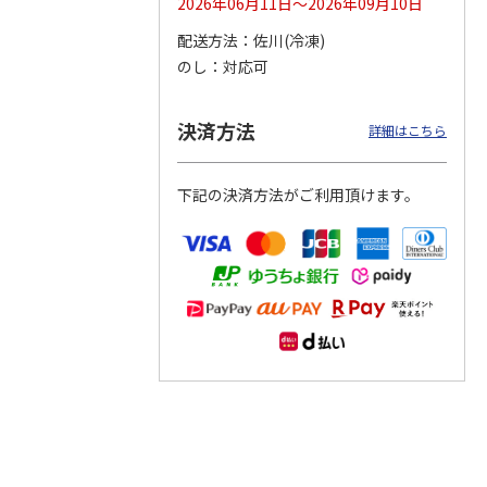
2026年06月11日～2026年09月10日
配送方法
佐川(冷凍)
つぶら
【グリーティング切
【グリーティング切
【のり式】110円普
のし
対応可
ーズ
手】ハッピーグリー
手】グリーティング
通切手・千鳥（1シ
ティング（110円）
（シンプル）（110
ート100枚）
3）
5.0
（2）
円
4.8
…
（11）
4.6
（7）
決済方法
1,100円
5,500円
11,000円
詳細はこちら
(送料別)
(送料別)
(送料別)
下記の決済方法がご利用頂けます。