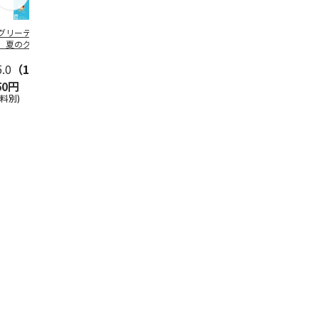
グリーティング切
【グリーティング切
レターパックプラス
＜お中元＞新
】夏のグリーティ
手】夏のグリーティ
（600円）（20部セ
なオールスタ
グ（85円）
ング（110円）
ット）
5.0
（10）
5.0
（17）
4.8
（24）
4.8
（18
50円
1,100円
12,000円
3,780円
送料別)
(送料別)
(送料別)
(送料・税込)