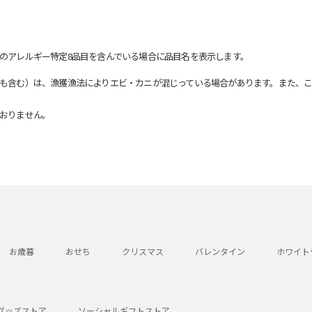
のアレルギー特定8品目を含んでいる場合に品目名を表示します。
も含む）は、漁獲漁法によりエビ・カニが混じっている場合があります。また、こ
おりません。
お歳暮
おせち
クリスマス
バレンタイン
ホワイト
グッズストア
ソーシャルギフトストア