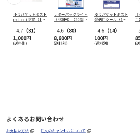
ゆうパケットポスト
レターパックライト
ゆうパケットポスト
【
ｍｉｎｉ封筒（1個
（430円）（20部セ
発送用シール（1個
手
（50枚）セット）
ット）
（20枚）セット）
ン
4.7
（31）
4.6
（80）
4.6
（14）
1,000円
8,600円
100円
8
(送料別)
(送料別)
(送料別)
(
よくあるお問い合わせ
お支払い方法
注文のキャンセルについて