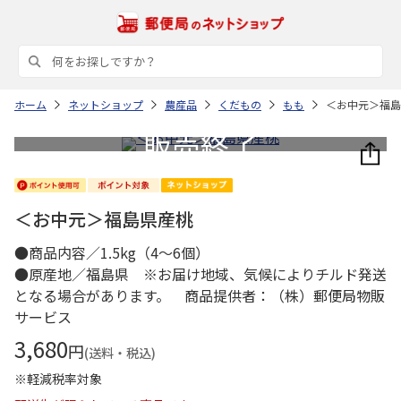
ホーム
ネットショップ
農産品
くだもの
もも
＜お中元＞福島
＜お中元＞福島県産桃
●商品内容／1.5kg（4～6個）
●原産地／福島県 ※お届け地域、気候によりチルド発送
となる場合があります。 商品提供者：（株）郵便局物販
サービス
3,680
円
(送料・税込)
※軽減税率対象