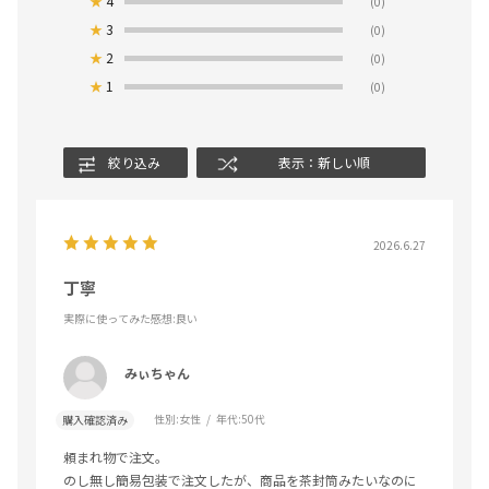
★
4
(0)
★
3
(0)
★
2
(0)
★
1
(0)
絞り込み
表示：新しい順
2026.6.27
丁寧
実際に使ってみた感想
:良い
みぃちゃん
性別:
女性
年代:
50代
購入確認済み
頼まれ物で注文。
のし無し簡易包装で注文したが、商品を茶封筒みたいなのに