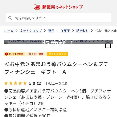
ホーム
ネットショップ
菓子
洋菓子
詰合わせ
＜お中元＞あま
＜お中元＞あまおう苺バウムクーヘン＆プチ
フィナンシェ ギフト Ａ
5.0
（1）
レビューを見る
●商品内容／あまおう苺バウムクーヘン3個、プチフィナ
ンシェ（あまおう苺・プレーン 各4個）、焼きほろろク
ッキー（イチゴ）2個
●原料原産地／いちご＝福岡県産
●賞味期間／常温で90日