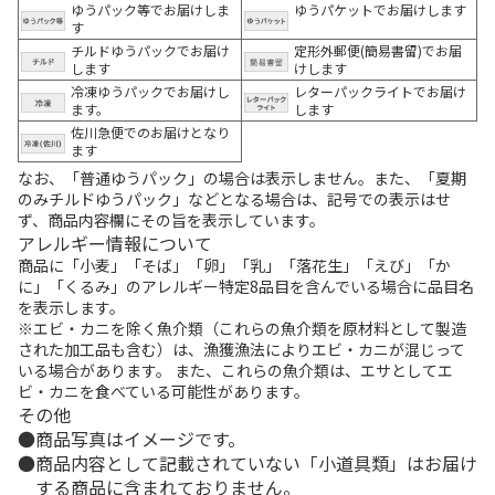
ゆうパック等でお届けしま
ゆうパケットでお届けします
す
チルドゆうパックでお届け
定形外郵便(簡易書留)でお届
します
けします
冷凍ゆうパックでお届けし
レターパックライトでお届け
ます。
します
佐川急便でのお届けとなり
ます
なお、「普通ゆうパック」の場合は表示しません。また、「夏期
のみチルドゆうパック」などとなる場合は、記号での表示はせ
ず、商品内容欄にその旨を表示しています。
アレルギー情報について
商品に「小麦」「そば」「卵」「乳」「落花生」「えび」「か
に」「くるみ」のアレルギー特定8品目を含んでいる場合に品目名
を表示します。
※エビ・カニを除く魚介類（これらの魚介類を原材料として製造
された加工品も含む）は、漁獲漁法によりエビ・カニが混じって
いる場合があります。 また、これらの魚介類は、エサとしてエ
ビ・カニを食べている可能性があります。
その他
商品写真はイメージです。
商品内容として記載されていない「小道具類」はお届け
する商品に含まれておりません。