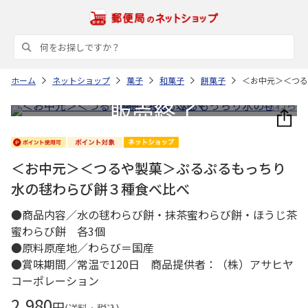
ホーム
ネットショップ
菓子
和菓子
餅菓子
＜お中元＞＜つる
＜お中元＞＜つるや製菓＞ぷるぷるもっちり
水の毬わらび餅３種食べ比べ
●商品内容／水の毬わらび餅・抹茶蜜わらび餅・ほうじ茶
蜜わらび餅 各3個
●原料原産地／わらび＝国産
●賞味期間／常温で120日 商品提供者：（株）アサヒヤ
コーポレーション
2,980
円