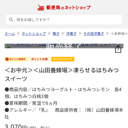
ホーム
ネットショップ
菓子
洋菓子
その他洋菓子
＜お中元＞
＜お中元＞＜山田養蜂場＞凍らせるはちみつ
スイーツ
●商品内容／はちみつヨーグルト・はちみつレモン 各4
個、はちみつ白桃3個
●賞味期間／常温で6ヵ月
●アレルギー／「乳」 商品提供者：（株）山田養蜂場本
社
3,070
円