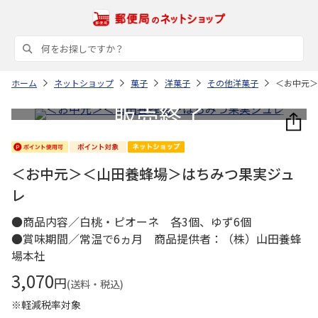
ホーム
ネットショップ
菓子
洋菓子
その他洋菓子
＜お中元＞
＜お中元＞＜山田養蜂場＞はちみつ果実ジュ
レ
●商品内容／白桃・ピオーネ 各3個、ゆず6個
●賞味期間／常温で6ヵ月 商品提供者：（株）山田養蜂
場本社
3,070
円
(送料・税込)
※軽減税率対象