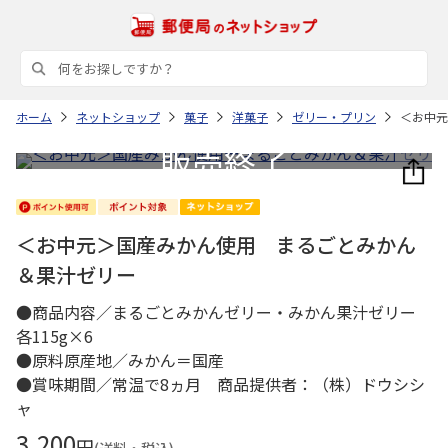
ホーム
ネットショップ
菓子
洋菓子
ゼリー・プリン
＜お中元
＜お中元＞国産みかん使用 まるごとみかん
＆果汁ゼリー
●商品内容／まるごとみかんゼリー・みかん果汁ゼリー
各115g×6
●原料原産地／みかん＝国産
●賞味期間／常温で8ヵ月 商品提供者：（株）ドウシシ
ャ
3,200
円