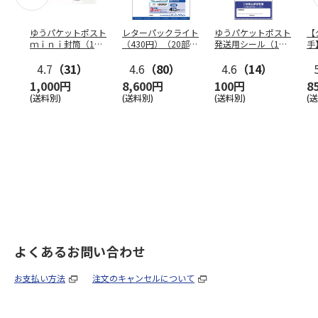
ゆうパケットポスト
レターパックライト
ゆうパケットポスト
【
ｍｉｎｉ封筒（1個
（430円）（20部セ
発送用シール（1個
手
（50枚）セット）
ット）
（20枚）セット）
ン
4.7
（31）
4.6
（80）
4.6
（14）
1,000円
8,600円
100円
8
(送料別)
(送料別)
(送料別)
(
よくあるお問い合わせ
お支払い方法
注文のキャンセルについて