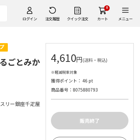
0
ログイン
注文履歴
クイック注文
カート
メニュー
4,610
円
るごとみか
(送料・税込)
※軽減税率対象
獲得ポイント： 46 pt
商品番号
8075880793
ィスリー銀座千疋屋