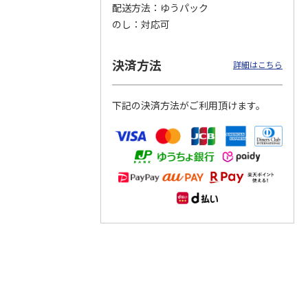
配送方法
ゆうパック
のし
対応可
つぶら
【グリーティング切
【グリーティング切
【のり式】110円普
ーズ
手】ハッピーグリー
手】グリーティング
通切手・千鳥（1シ
ティング（110円）
（シンプル）（110
ート100枚）
決済方法
詳細はこちら
1）
5.0
（2）
円
4.8
…
（11）
4.6
（7）
1,100円
5,500円
11,000円
(送料別)
(送料別)
(送料別)
下記の決済方法がご利用頂けます。