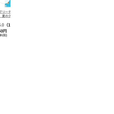
グリーティング切
【グリーティング切
レターパックプラス
＜お中元＞新
】夏のグリーティ
手】夏のグリーティ
（600円）（20部セ
なオールスタ
グ（85円）
ング（110円）
ット）
5.0
（10）
5.0
（17）
4.8
（24）
4.8
（19
50円
1,100円
12,000円
3,780円
送料別)
(送料別)
(送料別)
(送料・税込)