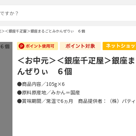
元＞＜銀座千疋屋＞銀座まるごとみかんぜりぃ ６個
＜お中元＞＜銀座千疋屋＞銀座ま
んぜりぃ ６個
●商品内容／105g×6
●原料原産地／みかん＝国産
●賞味期間／常温で6ヵ月 商品提供者：（株）パテ