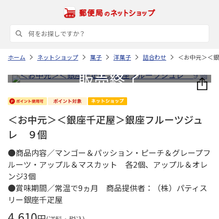
ホーム
ネットショップ
菓子
洋菓子
詰合わせ
＜お中元＞＜銀
＜お中元＞＜銀座千疋屋＞銀座フルーツジュ
レ ９個
●商品内容／マンゴー＆パッション・ピーチ＆グレープフ
ルーツ・アップル＆マスカット 各2個、アップル＆オレ
ンジ3個
●賞味期間／常温で9ヵ月 商品提供者：（株）パティス
リー銀座千疋屋
4,610
円