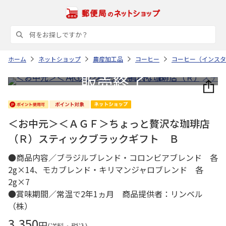
ホーム
ネットショップ
農産加工品
コーヒー
コーヒー（インスタ
＜お中元＞＜ＡＧＦ＞ちょっと贅沢な珈琲店
（Ｒ）スティックブラックギフト Ｂ
●商品内容／ブラジルブレンド・コロンビアブレンド 各
2g×14、モカブレンド・キリマンジャロブレンド 各
2g×7
●賞味期間／常温で2年1ヵ月 商品提供者：リンベル
（株）
3,350
円