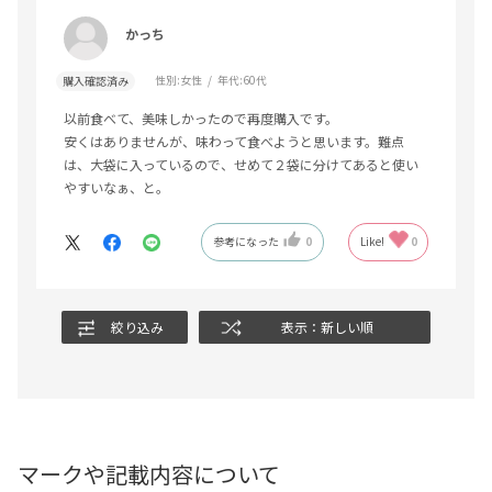
かっち
性別:
女性
年代:
60代
購入確認済み
以前食べて、美味しかったので再度購入です。
安くはありませんが、味わって食べようと思います。難点
は、大袋に入っているので、せめて２袋に分けてあると使い
やすいなぁ、と。
参考になった
0
Like!
0
絞り込み
表示：新しい順
マークや記載内容について