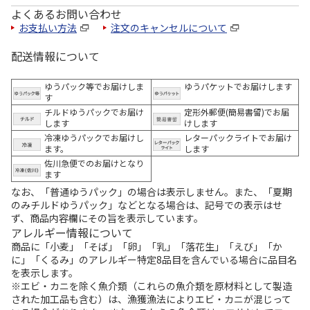
よくあるお問い合わせ
お支払い方法
注文のキャンセルについて
配送情報について
ゆうパック等でお届けしま
ゆうパケットでお届けします
す
チルドゆうパックでお届け
定形外郵便(簡易書留)でお届
します
けします
冷凍ゆうパックでお届けし
レターパックライトでお届け
ます。
します
佐川急便でのお届けとなり
ます
なお、「普通ゆうパック」の場合は表示しません。また、「夏期
のみチルドゆうパック」などとなる場合は、記号での表示はせ
ず、商品内容欄にその旨を表示しています。
アレルギー情報について
商品に「小麦」「そば」「卵」「乳」「落花生」「えび」「か
に」「くるみ」のアレルギー特定8品目を含んでいる場合に品目名
を表示します。
※エビ・カニを除く魚介類（これらの魚介類を原材料として製造
された加工品も含む）は、漁獲漁法によりエビ・カニが混じって