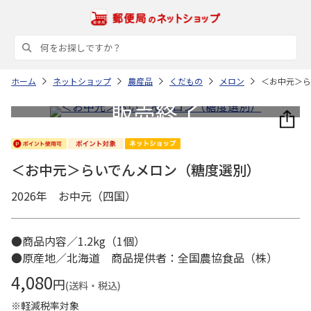
ホーム
ネットショップ
農産品
くだもの
メロン
＜お中元＞ら
＜お中元＞らいでんメロン（糖度選別）
2026年 お中元（四国）
●商品内容／1.2kg（1個）
●原産地／北海道 商品提供者：全国農協食品（株）
4,080
円
(送料・税込)
※軽減税率対象