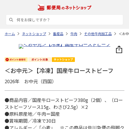
ホーム
ネットショップ
畜産品
牛肉
その他牛肉加工品
＜お中
＜お中元＞【冷凍】国産牛ローストビーフ
2026年 お中元（四国）
●商品内容／国産牛ローストビーフ380g（2個）、（ロー
ストビーフソース15g、わさび2.5g）×2
●原料原産地／牛肉＝国産
●賞味期間／冷凍で30日
●アレルギー／「小麦」 ※この商品は佐川急便の飛脚ク