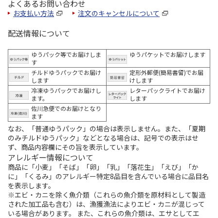
よくあるお問い合わせ
お支払い方法
注文のキャンセルについて
配送情報について
ゆうパック等でお届けしま
ゆうパケットでお届けします
す
チルドゆうパックでお届け
定形外郵便(簡易書留)でお届
します
けします
冷凍ゆうパックでお届けし
レターパックライトでお届け
ます。
します
佐川急便でのお届けとなり
ます
なお、「普通ゆうパック」の場合は表示しません。また、「夏期
のみチルドゆうパック」などとなる場合は、記号での表示はせ
ず、商品内容欄にその旨を表示しています。
アレルギー情報について
商品に「小麦」「そば」「卵」「乳」「落花生」「えび」「か
に」「くるみ」のアレルギー特定8品目を含んでいる場合に品目名
を表示します。
※エビ・カニを除く魚介類（これらの魚介類を原材料として製造
された加工品も含む）は、漁獲漁法によりエビ・カニが混じって
いる場合があります。 また、これらの魚介類は、エサとしてエ