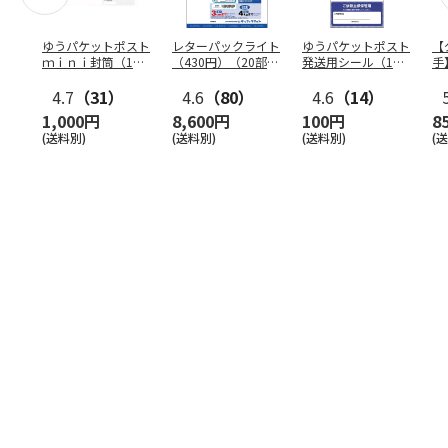
ゆうパケットポスト
レターパックライト
ゆうパケットポスト
【
ｍｉｎｉ封筒（1個
（430円）（20部セ
発送用シール（1個
手
（50枚）セット）
ット）
（20枚）セット）
ン
4.7
（31）
4.6
（80）
4.6
（14）
1,000円
8,600円
100円
8
(送料別)
(送料別)
(送料別)
(