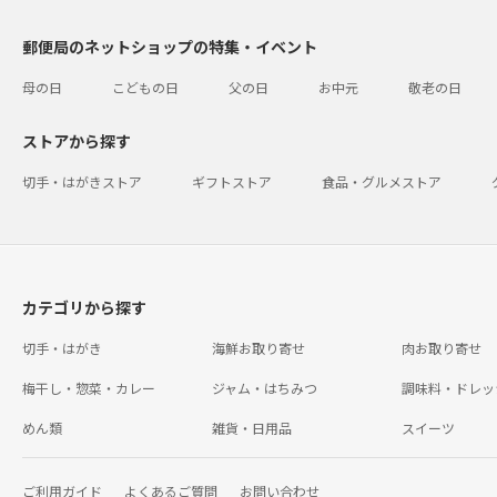
郵便局のネットショップの特集・イベント
母の日
こどもの日
父の日
お中元
敬老の日
ストアから探す
切手・はがきストア
ギフトストア
食品・グルメストア
カテゴリから探す
切手・はがき
海鮮お取り寄せ
肉お取り寄せ
梅干し・惣菜・カレー
ジャム・はちみつ
調味料・ドレッ
めん類
雑貨・日用品
スイーツ
ご利用ガイド
よくあるご質問
お問い合わせ