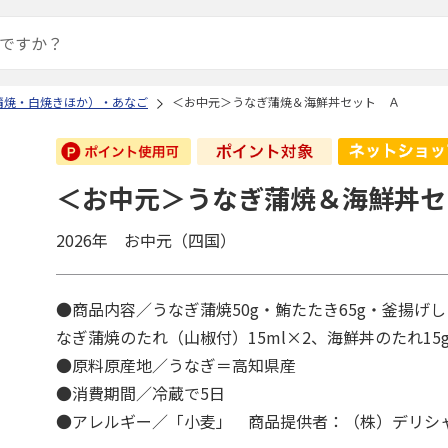
蒲焼・白焼きほか）・あなご
＜お中元＞うなぎ蒲焼＆海鮮丼セット Ａ
＜お中元＞うなぎ蒲焼＆海鮮丼セ
2026年 お中元（四国）
●商品内容／うなぎ蒲焼50g・鮪たたき65g・釜揚げし
なぎ蒲焼のたれ（山椒付）15ml×2、海鮮丼のたれ15
●原料原産地／うなぎ＝高知県産
●消費期間／冷蔵で5日
●アレルギー／「小麦」 商品提供者：（株）デリシ