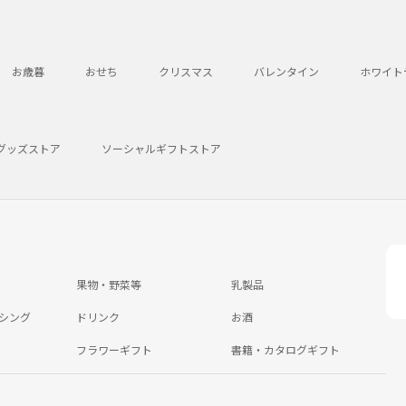
お歳暮
おせち
クリスマス
バレンタイン
ホワイト
グッズストア
ソーシャルギフトストア
果物・野菜等
乳製品
シング
ドリンク
お酒
フラワーギフト
書籍・カタログギフト