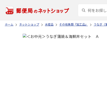
ホーム
ネットショップ
水産品
その他魚類『加工品』
うなぎ（