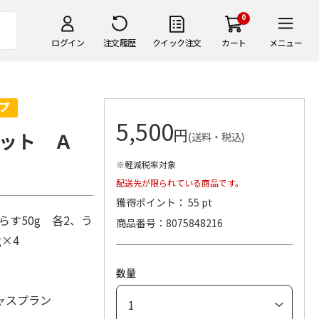
0
ログイン
注文履歴
クイック注文
カート
メニュー
5,500
円
ット Ａ
(送料・税込)
※軽減税率対象
配送先が限られている商品です。
獲得ポイント： 55 pt
らす50g 各2、う
商品番号
8075848216
g×4
数量
ャスプラン