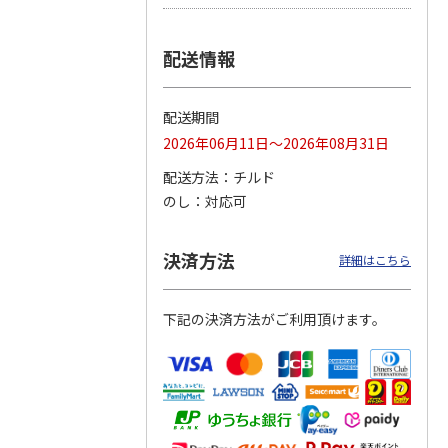
つぶら
【グリーティング切
【グリーティング切
【のり式】110円普
配送情報
ーズ
手】ハッピーグリー
手】グリーティング
通切手・千鳥（1シ
ティング（110円）
（シンプル）（110
ート100枚）
1）
5.0
（2）
円
4.8
…
（11）
4.6
（7）
配送期間
1,100円
5,500円
11,000円
(送料別)
(送料別)
(送料別)
2026年06月11日～2026年08月31日
配送方法
チルド
のし
対応可
決済方法
詳細はこちら
下記の決済方法がご利用頂けます。