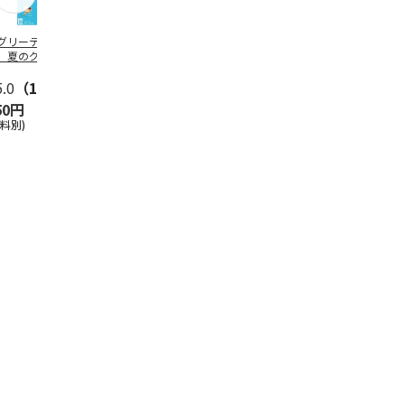
グリーティング切
【グリーティング切
レターパックプラス
＜お中元＞新
】夏のグリーティ
手】夏のグリーティ
（600円）（20部セ
なオールスタ
グ（85円）
ング（110円）
ット）
5.0
（10）
5.0
（17）
4.8
（24）
4.8
（19
50円
1,100円
12,000円
3,780円
送料別)
(送料別)
(送料別)
(送料・税込)