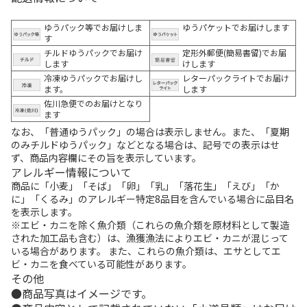
ゆうパック等でお届けしま
ゆうパケットでお届けします
す
チルドゆうパックでお届け
定形外郵便(簡易書留)でお届
します
けします
冷凍ゆうパックでお届けし
レターパックライトでお届け
ます。
します
佐川急便でのお届けとなり
ます
なお、「普通ゆうパック」の場合は表示しません。また、「夏期
のみチルドゆうパック」などとなる場合は、記号での表示はせ
ず、商品内容欄にその旨を表示しています。
アレルギー情報について
商品に「小麦」「そば」「卵」「乳」「落花生」「えび」「か
に」「くるみ」のアレルギー特定8品目を含んでいる場合に品目名
を表示します。
※エビ・カニを除く魚介類（これらの魚介類を原材料として製造
された加工品も含む）は、漁獲漁法によりエビ・カニが混じって
いる場合があります。 また、これらの魚介類は、エサとしてエ
ビ・カニを食べている可能性があります。
その他
商品写真はイメージです。