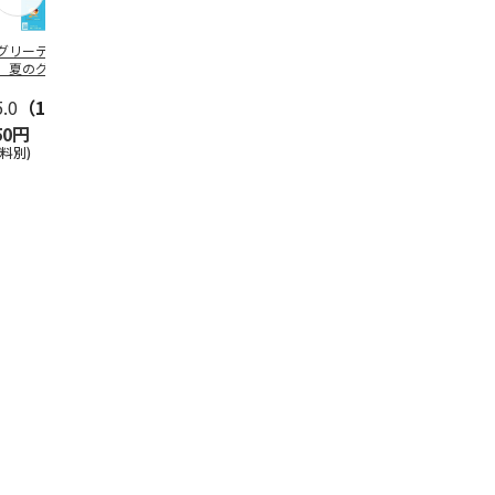
グリーティング切
【グリーティング切
レターパックプラス
＜お中元＞新
】夏のグリーティ
手】夏のグリーティ
（600円）（20部セ
なオールスタ
グ（85円）
ング（110円）
ット）
5.0
（10）
5.0
（17）
4.8
（24）
4.8
（19
50円
1,100円
12,000円
3,780円
送料別)
(送料別)
(送料別)
(送料・税込)