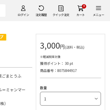
0
ログイン
注文履歴
クイック注文
カート
メニュー
3,000
円
(送料・税込)
※軽減税率対象
獲得ポイント： 30 pt
商品番号
8075844917
（黒ごまとうふ
数量
ふ＝ミャンマー
（株）