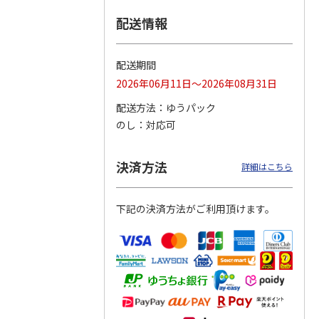
配送情報
つぶら
【グリーティング切
【グリーティング切
【のり式】110円普
ーズ
手】ハッピーグリー
手】グリーティング
通切手・千鳥（1シ
ティング（110円）
（シンプル）（110
ート100枚）
配送期間
1）
5.0
（2）
円
4.8
…
（11）
4.6
（7）
2026年06月11日～2026年08月31日
1,100円
5,500円
11,000円
(送料別)
(送料別)
(送料別)
配送方法
ゆうパック
のし
対応可
決済方法
詳細はこちら
下記の決済方法がご利用頂けます。