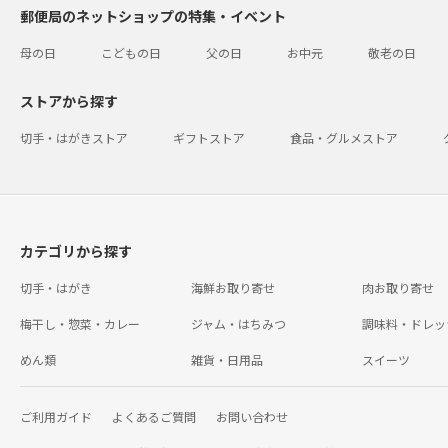
郵便局のネットショップの特集・イベント
母の日
こどもの日
父の日
お中元
敬老の日
ストアから探す
切手・はがきストア
ギフトストア
食品・グルメストア
カテゴリから探す
切手・はがき
海鮮お取り寄せ
肉お取り寄せ
梅干し・惣菜・カレー
ジャム・はちみつ
調味料・ドレッ
めん類
雑貨・日用品
スイーツ
ご利用ガイド
よくあるご質問
お問い合わせ