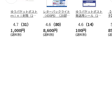
ゆうパケットポスト
レターパックライト
ゆうパケットポスト
【
ｍｉｎｉ封筒（1個
（430円）（20部セ
発送用シール（1個
手
（50枚）セット）
ット）
（20枚）セット）
ン
4.7
（31）
4.6
（80）
4.6
（14）
1,000円
8,600円
100円
8
(送料別)
(送料別)
(送料別)
(