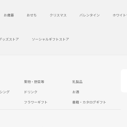
お歳暮
おせち
クリスマス
バレンタイン
ホワイト
グッズストア
ソーシャルギフトストア
果物・野菜等
乳製品
シング
ドリンク
お酒
フラワーギフト
書籍・カタログギフト