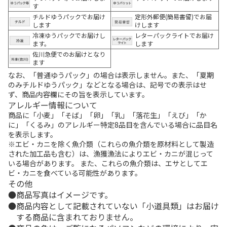
す
チルドゆうパックでお届け
定形外郵便(簡易書留)でお届
します
けします
冷凍ゆうパックでお届けし
レターパックライトでお届け
ます。
します
佐川急便でのお届けとなり
ます
なお、「普通ゆうパック」の場合は表示しません。また、「夏期
のみチルドゆうパック」などとなる場合は、記号での表示はせ
ず、商品内容欄にその旨を表示しています。
アレルギー情報について
商品に「小麦」「そば」「卵」「乳」「落花生」「えび」「か
に」「くるみ」のアレルギー特定8品目を含んでいる場合に品目名
を表示します。
※エビ・カニを除く魚介類（これらの魚介類を原材料として製造
された加工品も含む）は、漁獲漁法によりエビ・カニが混じって
いる場合があります。 また、これらの魚介類は、エサとしてエ
ビ・カニを食べている可能性があります。
その他
商品写真はイメージです。
商品内容として記載されていない「小道具類」はお届け
する商品に含まれておりません。