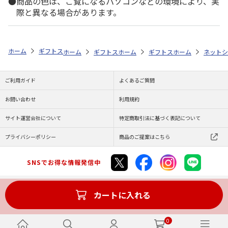
商品の色は、ご覧になるパソコンなどの環境により、実
際と異なる場合があります。
ホーム
ギフトストア
お中元・夏ギフト特集 2026
おすすめ ご当地
ホーム
ギフトストア
ホーム
お中元・夏ギフト特集 2026
ギフトストア
ホーム
お中元・夏
ネットシ
ご利用ガイド
よくあるご質問
お問い合わせ
利用規約
サイト運営会社について
特定商取引法に基づく表記について
プライバシーポリシー
商品のご提案はこちら
SNSでお得な情報発信中
カートに入れる
Copyright (C) JAPAN POST Co.,Ltd. All Rights Reserved.
0