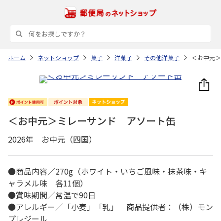
ホーム
ネットショップ
菓子
洋菓子
その他洋菓子
＜お中元＞
＜お中元＞ミレーサンド アソート缶
2026年 お中元（四国）
●商品内容／270g（ホワイト・いちご風味・抹茶味・キ
ャラメル味 各11個）
●賞味期間／常温で90日
●アレルギー／「小麦」「乳」 商品提供者：（株）モン
プレジール