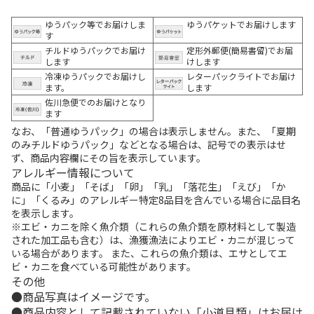
ゆうパック等でお届けしま
ゆうパケットでお届けします
す
チルドゆうパックでお届け
定形外郵便(簡易書留)でお届
します
けします
冷凍ゆうパックでお届けし
レターパックライトでお届け
ます。
します
佐川急便でのお届けとなり
ます
なお、「普通ゆうパック」の場合は表示しません。また、「夏期
のみチルドゆうパック」などとなる場合は、記号での表示はせ
ず、商品内容欄にその旨を表示しています。
アレルギー情報について
商品に「小麦」「そば」「卵」「乳」「落花生」「えび」「か
に」「くるみ」のアレルギー特定8品目を含んでいる場合に品目名
を表示します。
※エビ・カニを除く魚介類（これらの魚介類を原材料として製造
された加工品も含む）は、漁獲漁法によりエビ・カニが混じって
いる場合があります。 また、これらの魚介類は、エサとしてエ
ビ・カニを食べている可能性があります。
その他
商品写真はイメージです。
商品内容として記載されていない「小道具類」はお届け