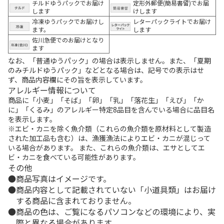
チルドゆうパックでお届け
定形外郵便(簡易書留)でお届
します
けします
冷凍ゆうパックでお届けし
レターパックライトでお届け
ます。
します
佐川急便でのお届けとなり
ます
なお、「普通ゆうパック」の場合は表示しません。また、「夏期
のみチルドゆうパック」などとなる場合は、記号での表示はせ
ず、商品内容欄にその旨を表示しています。
アレルギー情報について
商品に「小麦」「そば」「卵」「乳」「落花生」「えび」「か
に」「くるみ」のアレルギー特定8品目を含んでいる場合に品目名
を表示します。
※エビ・カニを除く魚介類（これらの魚介類を原材料として製造
された加工品も含む）は、漁獲漁法によりエビ・カニが混じって
いる場合があります。 また、これらの魚介類は、エサとしてエ
ビ・カニを食べている可能性があります。
その他
商品写真はイメージです。
商品内容として記載されていない「小道具類」はお届け
する商品に含まれておりません。
商品の色は、ご覧になるパソコンなどの環境により、実
際と異なる場合があります。