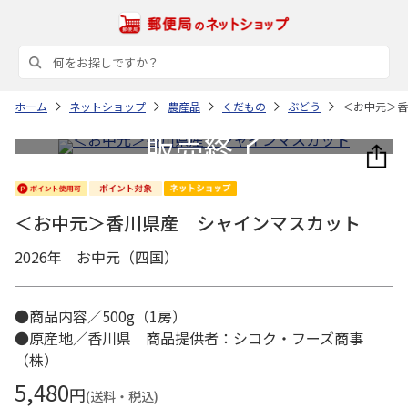
ホーム
ネットショップ
農産品
くだもの
ぶどう
＜お中元＞香
＜お中元＞香川県産 シャインマスカット
2026年 お中元（四国）
●商品内容／500g（1房）
●原産地／香川県 商品提供者：シコク・フーズ商事
（株）
5,480
円
(送料・税込)