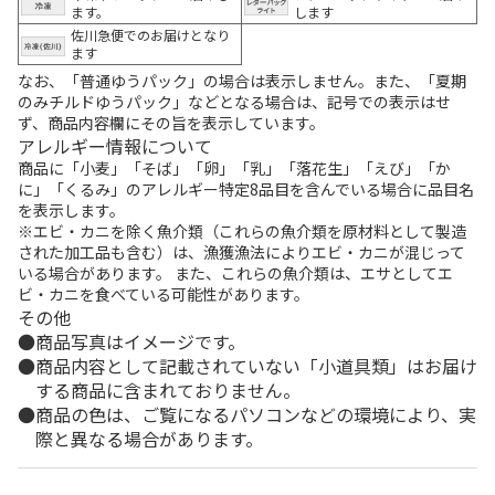
ます。
します
佐川急便でのお届けとなり
ます
なお、「普通ゆうパック」の場合は表示しません。また、「夏期
のみチルドゆうパック」などとなる場合は、記号での表示はせ
ず、商品内容欄にその旨を表示しています。
アレルギー情報について
商品に「小麦」「そば」「卵」「乳」「落花生」「えび」「か
に」「くるみ」のアレルギー特定8品目を含んでいる場合に品目名
を表示します。
※エビ・カニを除く魚介類（これらの魚介類を原材料として製造
された加工品も含む）は、漁獲漁法によりエビ・カニが混じって
いる場合があります。 また、これらの魚介類は、エサとしてエ
ビ・カニを食べている可能性があります。
その他
商品写真はイメージです。
商品内容として記載されていない「小道具類」はお届け
する商品に含まれておりません。
商品の色は、ご覧になるパソコンなどの環境により、実
際と異なる場合があります。