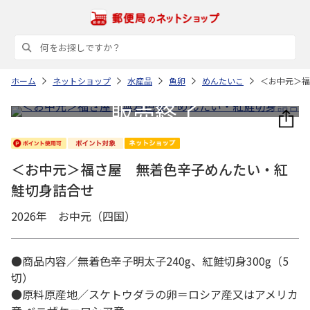
ホーム
ネットショップ
水産品
魚卵
めんたいこ
＜お中元＞福
＜お中元＞福さ屋 無着色辛子めんたい・紅
鮭切身詰合せ
2026年 お中元（四国）
●商品内容／無着色辛子明太子240g、紅鮭切身300g（5
切）
●原料原産地／スケトウダラの卵＝ロシア産又はアメリカ