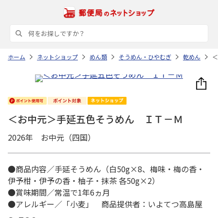
ホーム
ネットショップ
めん類
そうめん・ひやむぎ
乾めん
＜
＜お中元＞手延五色そうめん ＩＴ－Ｍ
2026年 お中元（四国）
●商品内容／手延そうめん（白50g×8、梅味・梅の香・
伊予柑・伊予の香・柚子・抹茶 各50g×2）
●賞味期間／常温で1年6ヵ月
●アレルギー／「小麦」 商品提供者：いよてつ高島屋