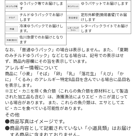
ゆうパック等でお届けしま
ゆうパケットでお届けします
す
チルドゆうパックでお届け
定形外郵便(簡易書留)でお届
します
けします
冷凍ゆうパックでお届けし
レターパックライトでお届け
ます。
します
佐川急便でのお届けとなり
ます
なお、「普通ゆうパック」の場合は表示しません。また、「夏期
のみチルドゆうパック」などとなる場合は、記号での表示はせ
ず、商品内容欄にその旨を表示しています。
アレルギー情報について
商品に「小麦」「そば」「卵」「乳」「落花生」「えび」「か
に」「くるみ」のアレルギー特定8品目を含んでいる場合に品目名
を表示します。
※エビ・カニを除く魚介類（これらの魚介類を原材料として製造
された加工品も含む）は、漁獲漁法によりエビ・カニが混じって
いる場合があります。 また、これらの魚介類は、エサとしてエ
ビ・カニを食べている可能性があります。
その他
商品写真はイメージです。
商品内容として記載されていない「小道具類」はお届け
する商品に含まれておりません。