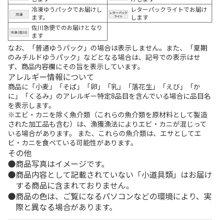
冷凍ゆうパックでお届けし
レターパックライトでお届け
ます。
します
佐川急便でのお届けとなり
ます
なお、「普通ゆうパック」の場合は表示しません。また、「夏期
のみチルドゆうパック」などとなる場合は、記号での表示はせ
ず、商品内容欄にその旨を表示しています。
アレルギー情報について
商品に「小麦」「そば」「卵」「乳」「落花生」「えび」「か
に」「くるみ」のアレルギー特定8品目を含んでいる場合に品目名
を表示します。
※エビ・カニを除く魚介類（これらの魚介類を原材料として製造
された加工品も含む）は、漁獲漁法によりエビ・カニが混じって
いる場合があります。 また、これらの魚介類は、エサとしてエ
ビ・カニを食べている可能性があります。
その他
商品写真はイメージです。
商品内容として記載されていない「小道具類」はお届け
する商品に含まれておりません。
商品の色は、ご覧になるパソコンなどの環境により、実
際と異なる場合があります。