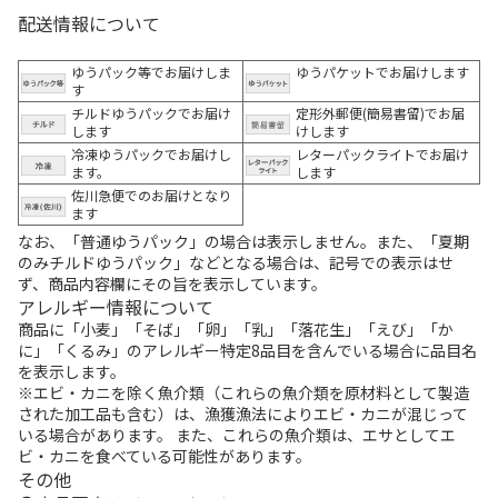
配送情報について
ゆうパック等でお届けしま
ゆうパケットでお届けします
す
チルドゆうパックでお届け
定形外郵便(簡易書留)でお届
します
けします
冷凍ゆうパックでお届けし
レターパックライトでお届け
ます。
します
佐川急便でのお届けとなり
ます
なお、「普通ゆうパック」の場合は表示しません。また、「夏期
のみチルドゆうパック」などとなる場合は、記号での表示はせ
ず、商品内容欄にその旨を表示しています。
アレルギー情報について
商品に「小麦」「そば」「卵」「乳」「落花生」「えび」「か
に」「くるみ」のアレルギー特定8品目を含んでいる場合に品目名
を表示します。
※エビ・カニを除く魚介類（これらの魚介類を原材料として製造
された加工品も含む）は、漁獲漁法によりエビ・カニが混じって
いる場合があります。 また、これらの魚介類は、エサとしてエ
ビ・カニを食べている可能性があります。
その他