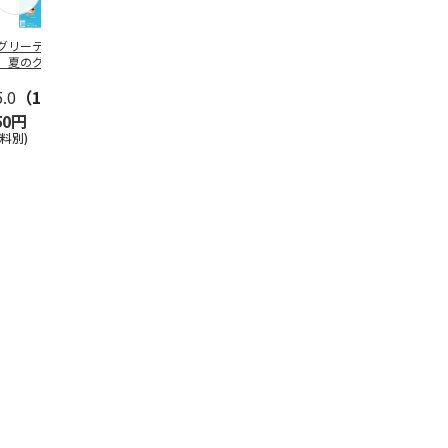
グリーティング切
【グリーティング切
レターパックプラス
＜お中元＞新
】夏のグリーティ
手】夏のグリーティ
（600円）（20部セ
なオールスタ
グ（85円）
ング（110円）
ット）
5.0
（10）
5.0
（17）
4.8
（24）
4.8
（19
50円
1,100円
12,000円
3,780円
送料別)
(送料別)
(送料別)
(送料・税込)