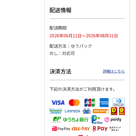
配送情報
つぶら
【グリーティング切
【グリーティング切
【のり式】110円普
ーズ
手】ハッピーグリー
手】グリーティング
通切手・千鳥（1シ
ティング（110円）
（シンプル）（110
ート100枚）
配送期間
1）
5.0
（2）
円
4.8
…
（11）
4.6
（7）
2026年06月11日～2026年08月31日
1,100円
5,500円
11,000円
(送料別)
(送料別)
(送料別)
配送方法
ゆうパック
のし
対応可
決済方法
詳細はこちら
下記の決済方法がご利用頂けます。