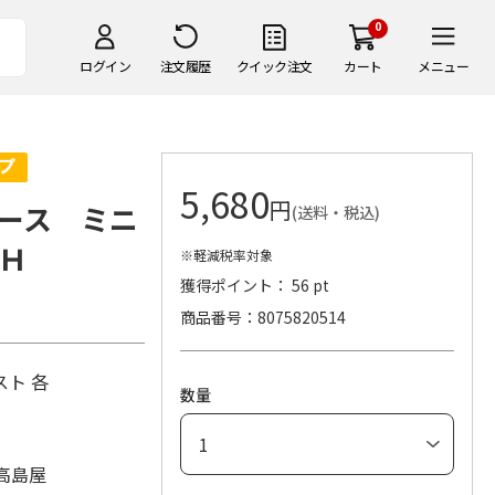
0
ログイン
注文履歴
クイック注文
カート
メニュー
5,680
円
ース ミニ
(送料・税込)
Ｈ
※軽減税率対象
獲得ポイント： 56 pt
商品番号
8075820514
ト 各
数量
高島屋