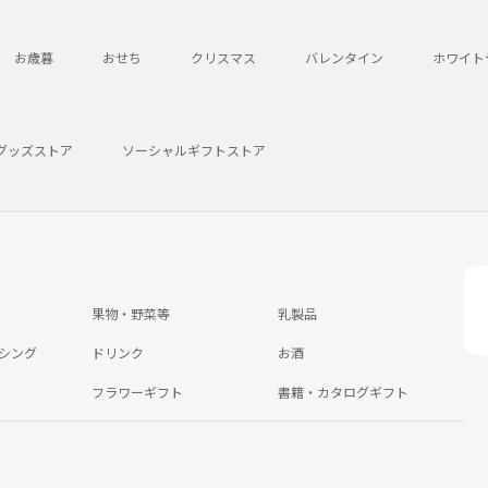
お歳暮
おせち
クリスマス
バレンタイン
ホワイト
グッズストア
ソーシャルギフトストア
果物・野菜等
乳製品
シング
ドリンク
お酒
フラワーギフト
書籍・カタログギフト