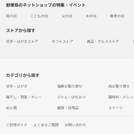
郵便局のネットショップの特集・イベント
母の日
こどもの日
父の日
お中元
敬老の日
ストアから探す
切手・はがきストア
ギフトストア
食品・グルメストア
カテゴリから探す
切手・はがき
海鮮お取り寄せ
肉お取り寄せ
梅干し・惣菜・カレー
ジャム・はちみつ
調味料・ドレッ
めん類
雑貨・日用品
スイーツ
ご利用ガイド
よくあるご質問
お問い合わせ