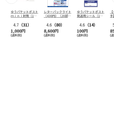
ゆうパケットポスト
レターパックライト
ゆうパケットポスト
【
ｍｉｎｉ封筒（1個
（430円）（20部セ
発送用シール（1個
手
（50枚）セット）
ット）
（20枚）セット）
ン
4.7
（31）
4.6
（80）
4.6
（14）
1,000円
8,600円
100円
8
(送料別)
(送料別)
(送料別)
(