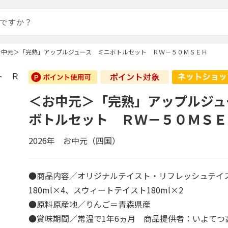
お中元＞「完熟」アップルジュース ミニボトルセット ＲＷ－５０ＭＳＥＨ
＜お中元＞「完熟」アップルジュ
ボトルセット ＲＷ－５０ＭＳＥ
2026年 お中元（四国）
●商品内容／オリジナルテイスト・リフレッシュテイス
180ml×4、スウィートテイスト180ml×2
●原料原産地／りんご＝青森県産
●賞味期間／常温で1年6ヵ月 商品提供者：いよてつ