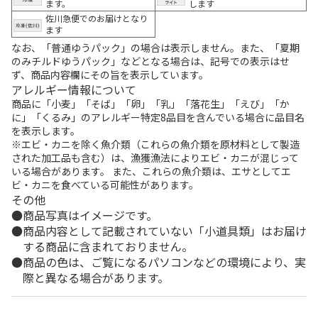
ます。
します
佐川急便でのお届けとなり
ます
なお、「普通ゆうパック」の場合は表示しません。また、「夏期
のみチルドゆうパック」などとなる場合は、記号での表示はせ
ず、商品内容欄にその旨を表示しています。
アレルギー情報について
商品に「小麦」「そば」「卵」「乳」「落花生」「えび」「か
に」「くるみ」のアレルギー特定8品目を含んでいる場合に品目名
を表示します。
※エビ・カニを除く魚介類（これらの魚介類を原材料として製造
された加工品も含む）は、漁獲漁法によりエビ・カニが混じって
いる場合があります。 また、これらの魚介類は、エサとしてエ
ビ・カニを食べている可能性があります。
その他
商品写真はイメージです。
商品内容として記載されていない「小道具類」はお届け
する商品に含まれておりません。
商品の色は、ご覧になるパソコンなどの環境により、実
際と異なる場合があります。