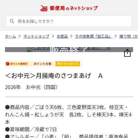
ホーム
ネットショップ
水産品
その他魚類『加工品』
練り物（か
＜お中元＞月揚庵のさつまあげ Ａ
2026年 お中元（四国）
●商品内容／ごぼう天6枚、三色夏野菜天3枚、枝豆天・
れんこん揚・紅しょうが天 各2枚、しそ棒天3本、棒天4
本
●賞味期間／冷蔵で7日
●アレルギー／「小麦」「卵」 商品提供者：南海食品