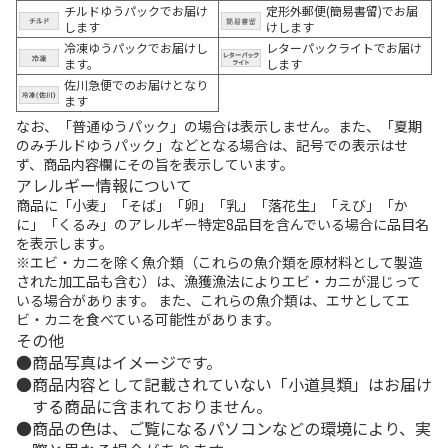
チルドゆうパックでお届け
定形外郵便(簡易書留)でお届
します
けします
冷凍ゆうパックでお届けし
レターパックライトでお届け
ます。
します
佐川急便でのお届けとなり
ます
なお、「普通ゆうパック」の場合は表示しません。また、「夏期
のみチルドゆうパック」などとなる場合は、記号での表示はせ
ず、商品内容欄にその旨を表示しています。
アレルギー情報について
商品に「小麦」「そば」「卵」「乳」「落花生」「えび」「か
に」「くるみ」のアレルギー特定8品目を含んでいる場合に品目名
を表示します。
※エビ・カニを除く魚介類（これらの魚介類を原材料として製造
された加工品も含む）は、漁獲漁法によりエビ・カニが混じって
いる場合があります。 また、これらの魚介類は、エサとしてエ
ビ・カニを食べている可能性があります。
その他
商品写真はイメージです。
商品内容として記載されていない「小道具類」はお届け
する商品に含まれておりません。
商品の色は、ご覧になるパソコンなどの環境により、実