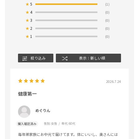
★
5
(1)
★
4
(0)
★
3
(0)
★
2
(0)
★
1
(0)
絞り込み
表示：新しい順
2026.7.24
健康第一
めぐりん
性別:
女性
年代:
60代
購入確認済み
毎年弟家族にお中元で届けてます。体にいいし、奥さんには