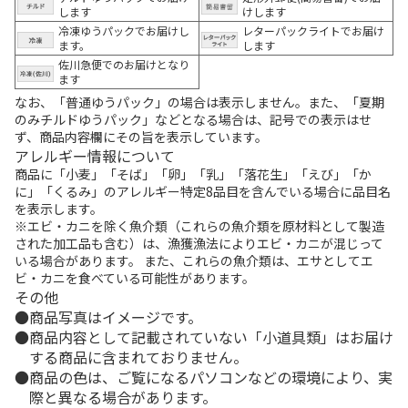
します
けします
冷凍ゆうパックでお届けし
レターパックライトでお届け
ます。
します
佐川急便でのお届けとなり
ます
なお、「普通ゆうパック」の場合は表示しません。また、「夏期
のみチルドゆうパック」などとなる場合は、記号での表示はせ
ず、商品内容欄にその旨を表示しています。
アレルギー情報について
商品に「小麦」「そば」「卵」「乳」「落花生」「えび」「か
に」「くるみ」のアレルギー特定8品目を含んでいる場合に品目名
を表示します。
※エビ・カニを除く魚介類（これらの魚介類を原材料として製造
された加工品も含む）は、漁獲漁法によりエビ・カニが混じって
いる場合があります。 また、これらの魚介類は、エサとしてエ
ビ・カニを食べている可能性があります。
その他
商品写真はイメージです。
商品内容として記載されていない「小道具類」はお届け
する商品に含まれておりません。
商品の色は、ご覧になるパソコンなどの環境により、実
際と異なる場合があります。