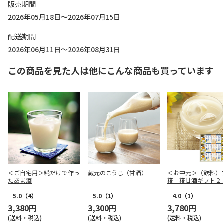
販売期間
2026年05月18日～2026年07月15日
配送期間
2026年06月11日～2026年08月31日
この商品を見た人は他にこんな商品も買っています
＜ご自宅用＞糀だけで作っ
蔵元のこうじ（甘酒）
＜お中元＞（飲料）
たあま酒
糀 糀甘酒ギフト２
（東海版）
5.0
（4）
5.0
（1）
4.0
（1）
3,380円
3,300円
3,780円
(送料・税込)
(送料・税込)
(送料・税込)