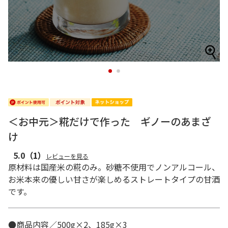
1
2
＜お中元＞糀だけで作った ギノーのあまざ
け
5.0
（1）
レビューを見る
原材料は国産米の糀のみ。砂糖不使用でノンアルコール、
お米本来の優しい甘さが楽しめるストレートタイプの甘酒
です。
●商品内容／500g×2、185g×3