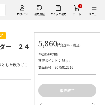
0
ログイン
注文履歴
クイック注文
カート
メニュー
5,860
円
ダー ２４
(送料・税込)
※軽減税率対象
獲得ポイント： 58 pt
りとした飲みごこ
商品番号
8075812516