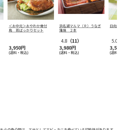
＜お中元＞おやわか骨付
浜名湖マルマ（Ｒ）うなぎ
日向夏１０
鳥 若ばっかりセット
蒲焼 ２本
4.8
（11）
5.0
（1）
3,950円
3,980円
3,500円
(送料・税込)
(送料・税込)
(送料・税込)
れらの魚介類は、エサとしてエビ・カニを食べている可能性があります。