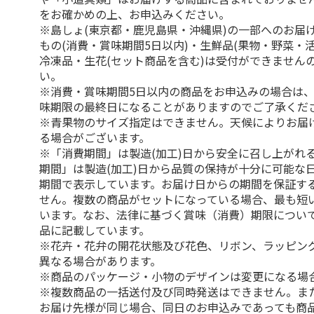
をお確かめの上、お申込みください。
※島しょ(東京都・鹿児島県・沖縄県)の一部へのお届
もの(消費・賞味期間5日以内)・生鮮品(果物・野菜・
冷凍品・生花(セット商品を含む)は受付ができません
い。
※消費・賞味期間5日以内の商品をお申込みの場合は
味期限の最終日になることがありますのでご了承くだ
※青果物のサイズ指定はできません。天候によりお届
る場合がございます。
※「消費期間」は製造(加工)日から安全に召し上がれ
期間」は製造(加工)日から品質の保持が十分に可能な
期間で表示しています。お届け日からの期間を保証す
せん。複数の商品がセットになっている場合、最も短
います。なお、法律に基づく賞味（消費）期限につい
品に記載しています。
※花卉・花弁の開花状態及び花色、リボン、ラッピング
異なる場合があります。
※商品のパッケージ・小物のデザインは変更になる場
※複数商品の一括送付及び同時発送はできません。ま
お届け先様が同じ場合、同日のお申込みであっても商