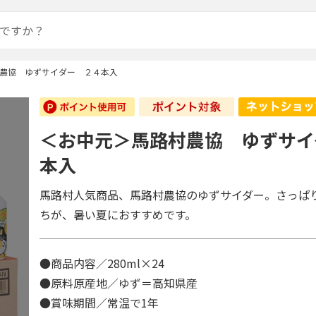
農協 ゆずサイダー ２４本入
＜お中元＞馬路村農協 ゆずサイ
本入
馬路村人気商品、馬路村農協のゆずサイダー。さっぱ
ちが、暑い夏におすすめです。
●商品内容／280ml×24
●原料原産地／ゆず＝高知県産
●賞味期間／常温で1年