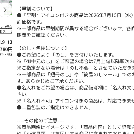
【早割について】
●『早割』アイコン付きの商品は2026年7月15日（
割価格です。
お中元＞つぶらな
つぶらなパイン
＜お中元＞夏のゴク
ももうめＡ
※一部商品は早割期間が異なる場合がございます。各
ボス ギフト
ゴク４種セット
期間をご確認ください。
4.9
（28）
4.9
（29）
4.7
（19）
4.7
（14
【のし・包装について】
,780円
3,880円
3,870円
2,900円
●ご希望により「のし」をお付けいたします。
送料・税込)
(送料・税込)
(送料・税込)
(送料・税込)
※「御中元のし」をご希望の場合は7月上旬以降順次
※ご指定がない場合は「のし不要」とさせていただき
※一部商品は「短冊のし」や「簡易のしシール」での
す。あらかじめご了承ください。
●名入れをご希望の場合は、商品備考欄に「名入れ文
さい。
※「名入れ不可」アイコン付きの商品は、対応できま
●二重包装のご指定はできません。
----その他のご注意----
※商品画像はイメージです。「商品内容」として記載
や「小道具類」はお届けする商品に含まれておりませ