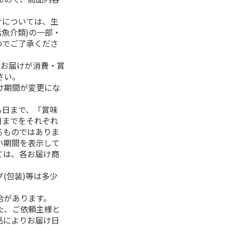
けについては、生
活魚介類)の一部・
のでご了承くださ
、お届けが消費・賞
さい。
け期間が変更にな
る日まで、「賞味
日までをそれぞれ
るものではありま
い期間を表示して
ては、各お届け商
(包装)等は多少
合があります。
た、ご依頼主様と
品によりお届け日