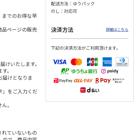
配送方法
ゆうパック
のし
対応可
水）までのお得な早
ＷＥＢ定期便つぶら
＜お中元＞新つぶら
つぶらなカボス２箱
決済方法
商品ページの販売
詳細はこちら
なバラエティコース
なオールスターズ
２箱
）
4.6
（11）
5.0
（7）
5.0
（20）
下記の決済方法がご利用頂けます。
3,580円
7,250円
7,350円
(送料・税込)
(送料・税込)
(送料・税込)
お届けいたします。
ます。
お届けとなりま
字」をご入力くだ
せん。
されていないもの
んので、商品内容