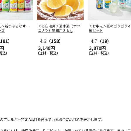
元＞新つぶらなオー
＜ご自宅用＞夏小夏（ナツ
＜お中元＞夏のゴクゴク４
ーズ
コナツ）家庭用３ｋｇ
種セット
191）
4.6
（158）
4.7
（19）
0円
3,140円
3,870円
税込)
(送料・税込)
(送料・税込)
のアレルギー特定8品目を含んでいる場合に品目名を表示します。
も含む）は、漁獲漁法によりエビ・カニが混じっている場合があります。また、こ