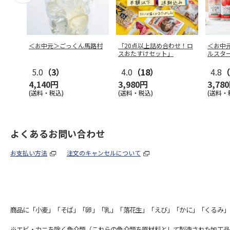
＜お中元＞ごっくん馬路村
「20点以上詰め合わせ！ロ
＜お中
スおたすけセット」
ルスタ
5.0
（3）
4.0
（18）
4.8
（
4,140円
3,980円
3,78
(送料・税込)
(送料・税込)
(送料・
よくあるお問い合わせ
お支払い方法
注文のキャンセルについて
商品に「小麦」「そば」「卵」「乳」「落花生」「えび」「かに」「くるみ」
※エビ・カニを除く魚介類（これらの魚介類を原材料として製造された加工品