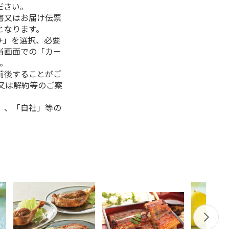
ださい。
書又はお届け伝票
となります。
+」を選択、必要
当画面での「カー
。
前後することがご
又は解約等のご案
」、「自社」等の