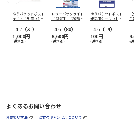
ゆうパケットポスト
レターパックライト
ゆうパケットポスト
【
ｍｉｎｉ封筒（1個
（430円）（20部セ
発送用シール（1個
手
（50枚）セット）
ット）
（20枚）セット）
ン
4.7
（31）
4.6
（80）
4.6
（14）
1,000円
8,600円
100円
8
(送料別)
(送料別)
(送料別)
(
よくあるお問い合わせ
お支払い方法
注文のキャンセルについて