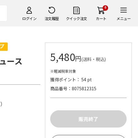
0
ログイン
注文履歴
クイック注文
カート
メニュー
5,480
円
ュース
(送料・税込)
※軽減税率対象
獲得ポイント： 54 pt
商品番号
8075812315
株）