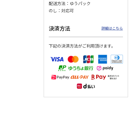
配送方法
ゆうパック
のし
対応可
つぶら
【グリーティング切
【グリーティング切
【のり式】110円普
ーズ
手】ハッピーグリー
手】グリーティング
通切手・千鳥（1シ
ティング（110円）
（シンプル）（110
ート100枚）
決済方法
詳細はこちら
1）
5.0
（2）
円
4.8
…
（11）
4.6
（7）
1,100円
5,500円
11,000円
(送料別)
(送料別)
(送料別)
下記の決済方法がご利用頂けます。