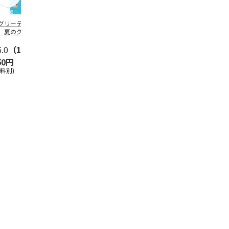
グリーティング切
【グリーティング切
レターパックプラス
＜お中元＞新
】夏のグリーティ
手】夏のグリーティ
（600円）（20部セ
なオールスタ
グ（85円）
ング（110円）
ット）
5.0
（10）
5.0
（17）
4.8
（24）
4.8
（19
50円
1,100円
12,000円
3,780円
送料別)
(送料別)
(送料別)
(送料・税込)