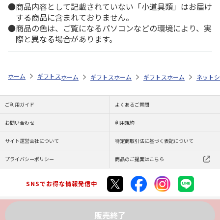
商品内容として記載されていない「小道具類」はお届け
する商品に含まれておりません。
商品の色は、ご覧になるパソコンなどの環境により、実
際と異なる場合があります。
ホーム
ギフトストア
お中元・夏ギフト特集 2026
おすすめ ご当地
ホーム
ギフトストア
ホーム
お中元・夏ギフト特集 2026
ギフトストア
ホーム
お中元・夏
ネットシ
ご利用ガイド
よくあるご質問
お問い合わせ
利用規約
サイト運営会社について
特定商取引法に基づく表記について
プライバシーポリシー
商品のご提案はこちら
SNSでお得な情報発信中
販売終了