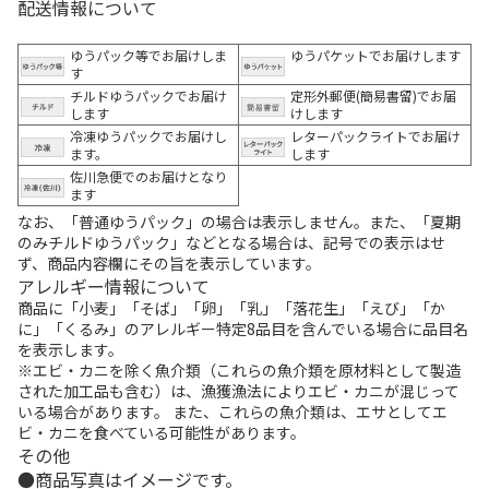
配送情報について
ゆうパック等でお届けしま
ゆうパケットでお届けします
す
チルドゆうパックでお届け
定形外郵便(簡易書留)でお届
します
けします
冷凍ゆうパックでお届けし
レターパックライトでお届け
ます。
します
佐川急便でのお届けとなり
ます
なお、「普通ゆうパック」の場合は表示しません。また、「夏期
のみチルドゆうパック」などとなる場合は、記号での表示はせ
ず、商品内容欄にその旨を表示しています。
アレルギー情報について
商品に「小麦」「そば」「卵」「乳」「落花生」「えび」「か
に」「くるみ」のアレルギー特定8品目を含んでいる場合に品目名
を表示します。
※エビ・カニを除く魚介類（これらの魚介類を原材料として製造
された加工品も含む）は、漁獲漁法によりエビ・カニが混じって
いる場合があります。 また、これらの魚介類は、エサとしてエ
ビ・カニを食べている可能性があります。
その他
商品写真はイメージです。