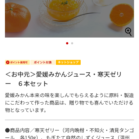
1
2
＜お中元＞愛媛みかんジュース・寒天ゼリ
ー ６本セット
愛媛みかん本来の味を楽しんでもらえるように原料・製造
にこだわって作った商品は、贈り物でも喜んでいただける
物となっています。
●商品内容／寒天ゼリー（河内晩柑・不知火・清見タンゴ
ール 各150g）、もぎたて自然のしずくジュース（温州