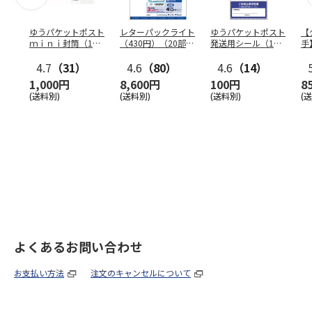
ゆうパケットポスト
レターパックライト
ゆうパケットポスト
【
ｍｉｎｉ封筒（1個
（430円）（20部セ
発送用シール（1個
手
（50枚）セット）
ット）
（20枚）セット）
ン
4.7
（31）
4.6
（80）
4.6
（14）
1,000円
8,600円
100円
8
(送料別)
(送料別)
(送料別)
(
よくあるお問い合わせ
お支払い方法
注文のキャンセルについて