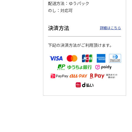
配送方法
ゆうパック
のし
対応可
つぶら
【グリーティング切
【グリーティング切
【のり式】110円普
ーズ
手】ハッピーグリー
手】グリーティング
通切手・千鳥（1シ
ティング（110円）
（シンプル）（110
ート100枚）
決済方法
詳細はこちら
1）
5.0
（2）
円
4.8
…
（11）
4.6
（7）
1,100円
5,500円
11,000円
(送料別)
(送料別)
(送料別)
下記の決済方法がご利用頂けます。