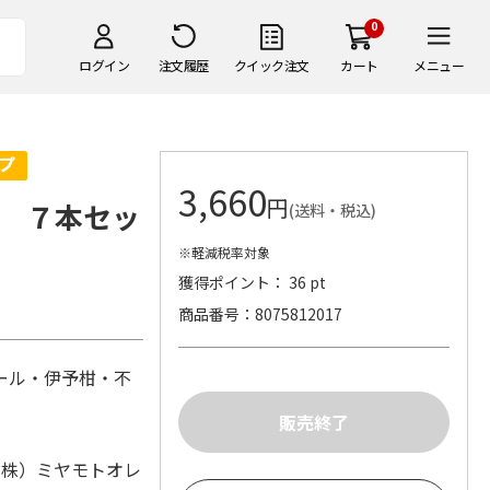
0
ログイン
注文履歴
クイック注文
カート
メニュー
3,660
円
 ７本セッ
(送料・税込)
※軽減税率対象
獲得ポイント： 36 pt
商品番号
8075812017
ール・伊予柑・不
（株）ミヤモトオレ