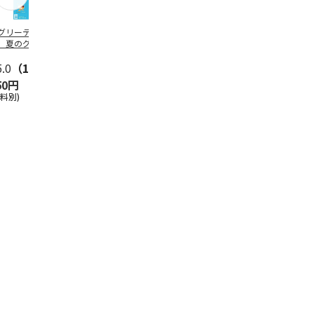
グリーティング切
【グリーティング切
レターパックプラス
＜お中元＞新
】夏のグリーティ
手】夏のグリーティ
（600円）（20部セ
なオールスタ
グ（85円）
ング（110円）
ット）
5.0
（10）
5.0
（17）
4.8
（24）
4.8
（19
50円
1,100円
12,000円
3,780円
送料別)
(送料別)
(送料別)
(送料・税込)