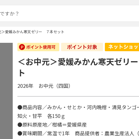
元＞愛媛みかん寒天ゼリー ７本セット
＜お中元＞愛媛みかん寒天ゼリー
ト
2026年 お中元（四国）
●商品内容／みかん・せとか・河内晩柑・清見タンゴ
知火・甘平 各150ｇ
●原料原産地／柑橘＝愛媛県産
●賞味期間／常温で1年 商品提供者：農業生産法人