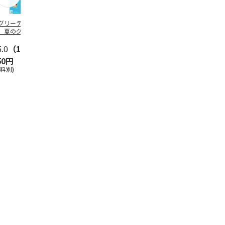
グリーティング切
【グリーティング切
レターパックプラス
＜お中元＞新
】夏のグリーティ
手】夏のグリーティ
（600円）（20部セ
なオールスタ
グ（85円）
ング（110円）
ット）
5.0
（10）
5.0
（17）
4.8
（24）
4.8
（19
50円
1,100円
12,000円
3,780円
送料別)
(送料別)
(送料別)
(送料・税込)