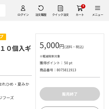
0
ログイン
注文履歴
クイック注文
カート
メニュー
5,000
円
１０個入ギ
(送料・税込)
※軽減税率対象
獲得ポイント： 50 pt
商品番号
8075811913
はれひめ・夏みか
ジフーズ