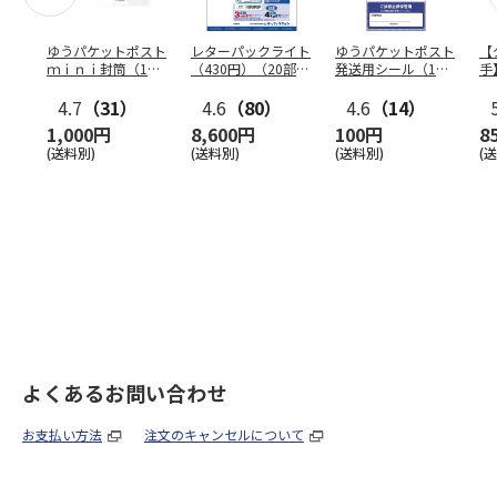
ゆうパケットポスト
レターパックライト
ゆうパケットポスト
【
ｍｉｎｉ封筒（1個
（430円）（20部セ
発送用シール（1個
手
（50枚）セット）
ット）
（20枚）セット）
ン
4.7
（31）
4.6
（80）
4.6
（14）
1,000円
8,600円
100円
8
(送料別)
(送料別)
(送料別)
(
よくあるお問い合わせ
お支払い方法
注文のキャンセルについて