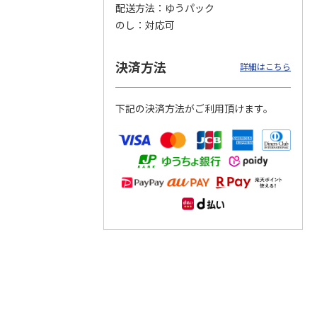
配送方法
ゆうパック
のし
対応可
つぶら
【グリーティング切
【グリーティング切
【のり式】110円普
ーズ
手】ハッピーグリー
手】グリーティング
通切手・千鳥（1シ
ティング（110円）
（シンプル）（110
ート100枚）
決済方法
詳細はこちら
1）
5.0
（2）
円
4.8
…
（11）
4.6
（7）
1,100円
5,500円
11,000円
(送料別)
(送料別)
(送料別)
下記の決済方法がご利用頂けます。