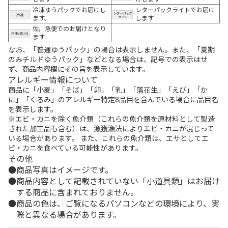
冷凍ゆうパックでお届けし
レターパックライトでお届け
ます。
します
佐川急便でのお届けとなり
ます
なお、「普通ゆうパック」の場合は表示しません。また、「夏期
のみチルドゆうパック」などとなる場合は、記号での表示はせ
ず、商品内容欄にその旨を表示しています。
アレルギー情報について
商品に「小麦」「そば」「卵」「乳」「落花生」「えび」「か
に」「くるみ」のアレルギー特定8品目を含んでいる場合に品目名
を表示します。
※エビ・カニを除く魚介類（これらの魚介類を原材料として製造
された加工品も含む）は、漁獲漁法によりエビ・カニが混じって
いる場合があります。 また、これらの魚介類は、エサとしてエ
ビ・カニを食べている可能性があります。
その他
商品写真はイメージです。
商品内容として記載されていない「小道具類」はお届け
する商品に含まれておりません。
商品の色は、ご覧になるパソコンなどの環境により、実
際と異なる場合があります。