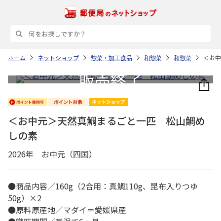
ホーム
ネットショップ
惣菜・加工食品
和惣菜
和惣菜
＜お中
＜お中元＞天然真鯛まるごと一匹 松山鯛め
しの素
2026年 お中元（四国）
●商品内容／160g（2合用：真鯛110g、昆布入りつゆ
50g）×2
●原料原産地／マダイ＝愛媛県産