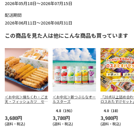
2026年05月18日～2026年07月15日
配送期間
2026年06月11日～2026年08月31日
この商品を見た人は他にこんな商品も買っています
＜お中元＞焼ちくわ・ごま
＜お中元＞新つぶらなオー
「20点以上詰め合わ
天・フィッシュカツ セッ
ルスターズ
ロスおたすけセット
ト
4.8
（191）
4.0
（18）
3,680円
3,780円
3,980円
(送料・税込)
(送料・税込)
(送料・税込)