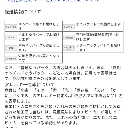
配送情報について
ゆうパック等でお届けしま
ゆうパケットでお届けします
す
チルドゆうパックでお届け
定形外郵便(簡易書留)でお届
します
けします
冷凍ゆうパックでお届けし
レターパックライトでお届け
ます。
します
佐川急便でのお届けとなり
ます
なお、「普通ゆうパック」の場合は表示しません。また、「夏期
のみチルドゆうパック」などとなる場合は、記号での表示はせ
ず、商品内容欄にその旨を表示しています。
アレルギー情報について
商品に「小麦」「そば」「卵」「乳」「落花生」「えび」「か
に」「くるみ」のアレルギー特定8品目を含んでいる場合に品目名
を表示します。
※エビ・カニを除く魚介類（これらの魚介類を原材料として製造
された加工品も含む）は、漁獲漁法によりエビ・カニが混じって
いる場合があります。 また、これらの魚介類は、エサとしてエ
ビ・カニを食べている可能性があります。