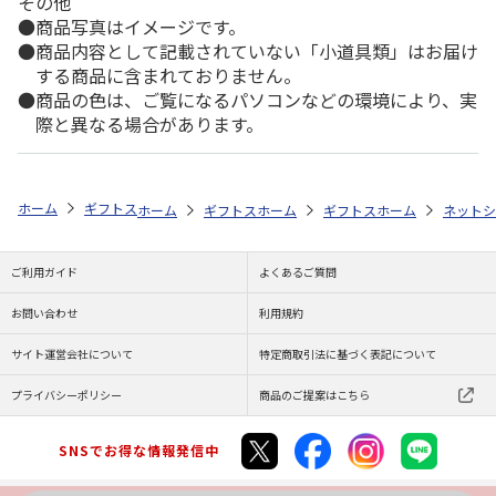
その他
商品写真はイメージです。
商品内容として記載されていない「小道具類」はお届け
する商品に含まれておりません。
商品の色は、ご覧になるパソコンなどの環境により、実
際と異なる場合があります。
ホーム
ギフトストア
お中元・夏ギフト特集 2026
おすすめ ご当地
ホーム
ギフトストア
ホーム
お中元・夏ギフト特集 2026
ギフトストア
ホーム
お中元・夏
ネットシ
ご利用ガイド
よくあるご質問
お問い合わせ
利用規約
サイト運営会社について
特定商取引法に基づく表記について
プライバシーポリシー
商品のご提案はこちら
SNSでお得な情報発信中