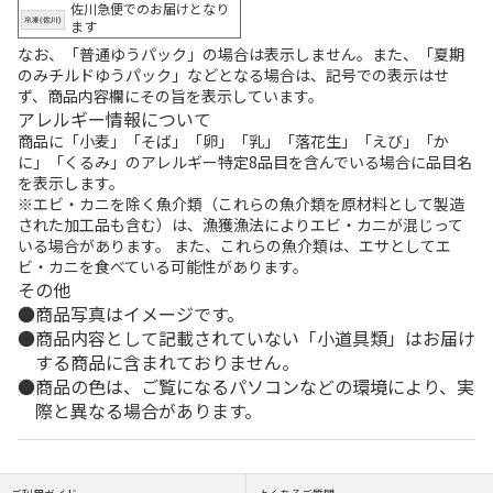
佐川急便でのお届けとなり
ます
なお、「普通ゆうパック」の場合は表示しません。また、「夏期
のみチルドゆうパック」などとなる場合は、記号での表示はせ
ず、商品内容欄にその旨を表示しています。
アレルギー情報について
商品に「小麦」「そば」「卵」「乳」「落花生」「えび」「か
に」「くるみ」のアレルギー特定8品目を含んでいる場合に品目名
を表示します。
※エビ・カニを除く魚介類（これらの魚介類を原材料として製造
された加工品も含む）は、漁獲漁法によりエビ・カニが混じって
いる場合があります。 また、これらの魚介類は、エサとしてエ
ビ・カニを食べている可能性があります。
その他
商品写真はイメージです。
商品内容として記載されていない「小道具類」はお届け
する商品に含まれておりません。
商品の色は、ご覧になるパソコンなどの環境により、実
際と異なる場合があります。